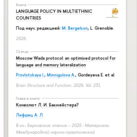
Книга
LANGUAGE POLICY IN MULTIETHNIC
COUNTRIES
Под науч. редакцией:
M. Bergelson
, L. Grenoble.
2026.
Статья
Moscow Wada protocol: an optimised protocol for
language and memory lateralization
Provlotskaya I.
,
Minnigulova A.
, Gordeyeva E. et al.
Brain Structure and Function. 2026. Vol. 231.
Глава в книге
Конволют Л. И. Бакмейстера?
Лифшиц А. Л.
В кн.: Берковские чтения – 2025 : Материалы
Международной научно-практической