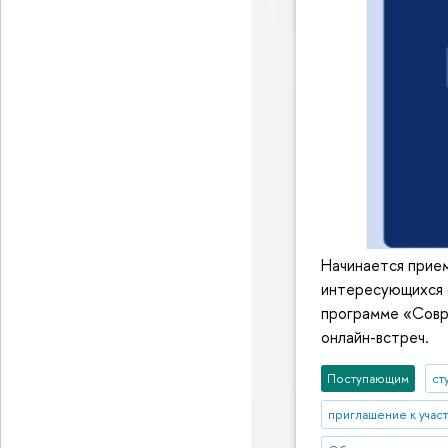
Начинается прием
интересующихся 
программе «Совр
онлайн-встреч.
Поступающим
ст
приглашение к учас