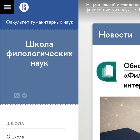
Национальный исследоват
филологических наук
Факультет гуманитарных наук
Новости
Школа
филологических
наук
Обно
«Фил
инте
ШКОЛА
О школе