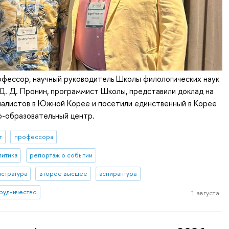
профессор, научный руководитель Школы филологических наук
. Д. Пронин, программист Школы, представили доклад на
алистов в Южной Корее и посетили единственный в Корее
о-образовательный центр.
т
профессора
литика
репортаж о событии
истратура
второе высшее
аспирантура
рудничество
1 августа