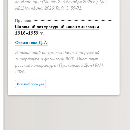
конференции (Минск, 2–3 декабря 2025 г.). Мн.:
ИВЦ Минфина, 2026. Гл. 9.
С. 59-71.
Препринт
Школьный литературный канон эмиграции
1918–1939 гг.
Стрижкова Д. А.
Репозиторий открытых данных по русской
литературе и фольклору. B001. Институт
русской литературы (Пушкинский Дом) РАН,
2026
Все публикации