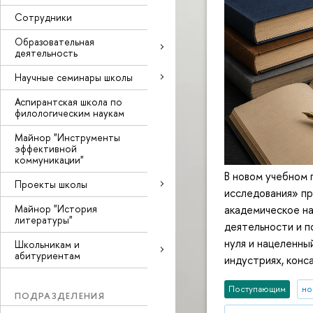
Сотрудники
Образовательная
деятельность
Научные семинары школы
Аспирантская школа по
филологическим наукам
Майнор "Инструменты
эффективной
коммуникации"
В новом учебном 
Проекты школы
исследования» пр
Майнор "История
академическое на
литературы"
деятельности и п
нуля и нацеленны
Школьникам и
абитуриентам
индустриях, конс
Поступающим
но
ПОДРАЗДЕЛЕНИЯ