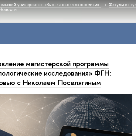
ельский университет «Высшая школа экономики»
Факультет гу
Новости
вление магистерской программы
ологические исследования» ФГН:
рвью с Николаем Поселягиным