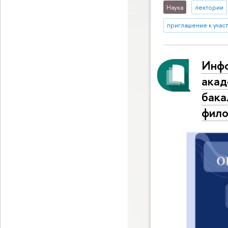
Наука
лектории
приглашение к учас
Инфо
акад
бака
фило