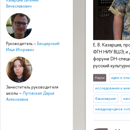
Вячеславович
Руководитель
–
Бендерский
Е. В. Казарцев, 
Илья Игоревич
ФГН НИУ ВШЭ, и Д
форуме DH-специ
русский культурн
Наука
идеи и опы
Заместитель руководителя
исследования и ана
школы
–
Луговская Дарья
бакалавриат
маг
Алексеевна
международное сот