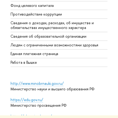
Фонд целевого капитала
Допол
Противодействие коррупции
Центр
Сведения о доходах, расходах, об имуществе и
Бизне
обязательствах имущественного характера
Образ
Сведения об образовательной организации
Обрат
Людям с ограниченными возможностями здоровья
Единая платежная страница
Работа в Вышке
http://www.minobrnauki.gov.ru/
Министерство науки и высшего образования РФ
https://edu.gov.ru/
Министерство просвещения РФ
https://elearning.hse.ru/mooc