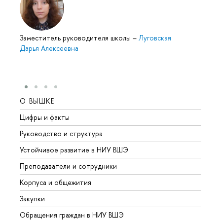
Заместитель руководителя школы
–
Луговская
Дарья Алексеевна
О ВЫШКЕ
ОБР
Цифры и факты
Лице
Руководство и структура
Довуз
Устойчивое развитие в НИУ ВШЭ
Олим
Преподаватели и сотрудники
Прием
Корпуса и общежития
Вышк
Закупки
Прием
Обращения граждан в НИУ ВШЭ
Аспир