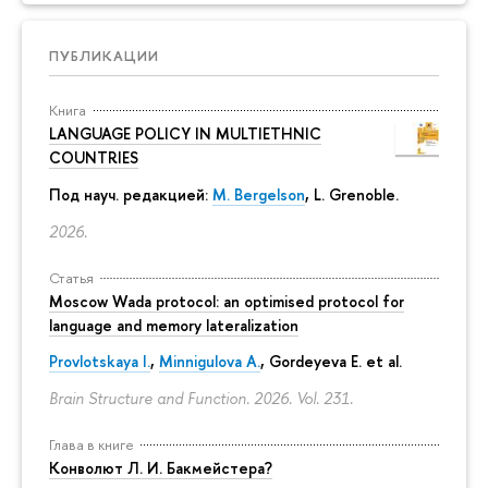
ПУБЛИКАЦИИ
Книга
LANGUAGE POLICY IN MULTIETHNIC
COUNTRIES
Под науч. редакцией:
M. Bergelson
, L. Grenoble.
2026.
Статья
Moscow Wada protocol: an optimised protocol for
language and memory lateralization
Provlotskaya I.
,
Minnigulova A.
, Gordeyeva E. et al.
Brain Structure and Function. 2026. Vol. 231.
Глава в книге
Конволют Л. И. Бакмейстера?