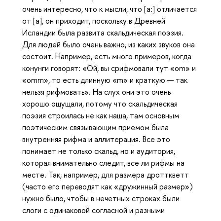
очень интересно, что к мысли, что [а:] отличается
от [a], он приходит, поскольку в Древней
Исландии была развита скальдическая поэзия.
Для людей было очень важно, из каких звуков она
состоит. Например, есть много примеров, когда
конунги говорят: «Ой, вы срифмовали тут «om» и
«omm», то есть длинную «m» и краткую — так
нельзя рифмовать». На слух они это очень
хорошо ощущали, потому что скальдическая
поэзия строилась не как наша, там основным
поэтическим связывающим приемом была
внутренняя рифма и аллитерация. Все это
понимает не только скальд, но и аудитория,
которая внимательно следит, все ли рифмы на
месте. Так, например, для размера дротткветт
(часто его переводят как «дружинный размер»)
нужно было, чтобы в нечетных строках были
слоги с одинаковой согласной и разными