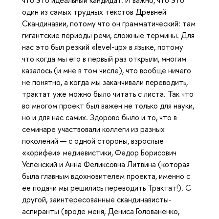
что это идеальный кандидат. И важно, что это
один из самых трудных текстов Древней
Скандинавии, потому что он грамматический: там
гигантские периоды речи, сложные термины. Для
нас это был резкий «level-up» в языке, потому
что когда мы его в первый раз открыли, многим
казалось (и мне в том числе), что вообще ничего
не понятно, а когда мы заканчивали переводить,
трактат уже можно было читать с листа. Так что
во многом проект был важен не только для науки,
но и для нас самих. Здорово было и то, что в
семинаре участвовали коллеги из разных
поколений — с одной стороны, взрослые
«корифеи» медиевистики, Федор Борисович
Успенский и Анна Феликсовна Литвина (которая
была главным вдохновителем проекта, именно с
ее подачи мы решились переводить Трактат!). С
другой, заинтересованные скандинависты-
аспиранты (вроде меня, Дениса Голованенко,