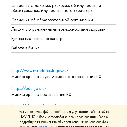
Сведения о доходах, расходах, об имуществе и
Бизне
обязательствах имущественного характера
Образ
Сведения об образовательной организации
Обрат
Людям с ограниченными возможностями здоровья
Единая платежная страница
Работа в Вышке
http://www.minobrnauki.gov.ru/
Министерство науки и высшего образования РФ
https://edu.gov.ru/
Министерство просвещения РФ
https://elearning.hse.ru/mooc
Массовые открытые онлайн-курсы
Мы используем файлы cookies для улучшения работы сайта
НИУ ВШЭ и большего удобства его использования. Более
подробную информацию об использовании файлов cookies