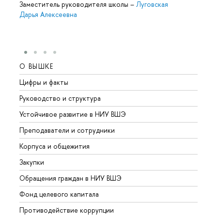
Заместитель руководителя школы
–
Луговская
Дарья Алексеевна
О ВЫШКЕ
ОБР
Цифры и факты
Лице
Руководство и структура
Довуз
Устойчивое развитие в НИУ ВШЭ
Олим
Преподаватели и сотрудники
Прием
Корпуса и общежития
Вышк
Закупки
Прием
Обращения граждан в НИУ ВШЭ
Аспир
Фонд целевого капитала
Допол
Противодействие коррупции
Центр