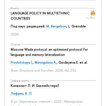
Книга
LANGUAGE POLICY IN MULTIETHNIC
COUNTRIES
Под науч. редакцией:
M. Bergelson
, L. Grenoble.
2026.
Статья
Moscow Wada protocol: an optimised protocol for
language and memory lateralization
Provlotskaya I.
,
Minnigulova A.
, Gordeyeva E. et al.
Brain Structure and Function. 2026. Vol. 231.
Глава в книге
Конволют Л. И. Бакмейстера?
Лифшиц А. Л.
В кн.: Берковские чтения – 2025 : Материалы