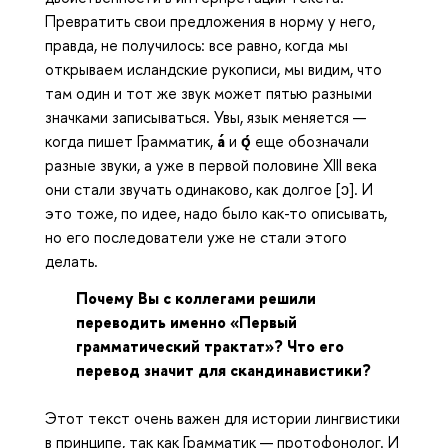
Превратить свои предложения в норму у него,
правда, не получилось: все равно, когда мы
открываем исландские рукописи, мы видим, что
там один и тот же звук может пятью разными
значками записываться. Увы, язык меняется —
когда пишет Грамматик,
á
и
ǫ́
еще обозначали
разные звуки, а уже в первой половине XIII века
они стали звучать одинаково, как долгое [ɔ]. И
это тоже, по идее, надо было как-то описывать,
но его последователи уже не стали этого
делать.
Почему Вы с коллегами решили
переводить именно «Первый
грамматический трактат»? Что его
перевод значит для скандинавистики?
Этот текст очень важен для истории лингвистики
в принципе, так как Грамматик — протофонолог. И