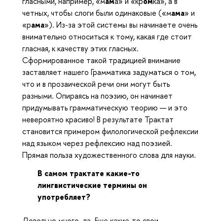
гласными, например, «м
ам
а» и «кр
ом
ка», а в
четных, чтобы слоги были одинаковые («м
ама
» и
«р
ама
»). Из-за этой системы вы начинаете очень
внимательно относиться к тому, какая где стоит
гласная, к качеству этих гласных.
Сформированное такой традицией внимание
заставляет нашего Грамматика задуматься о том,
что и в прозаической речи они могут быть
разными. Опираясь на поэзию, он начинает
придумывать грамматическую теорию — и это
невероятно красиво! В результате Трактат
становится примером филологической рефлексии
над языком через рефлексию над поэзией.
Прямая польза художественного слова для науки.
В самом трактате какие-то
лингвистические термины он
употребляет?
Довольно много, да. Еще какие-то свои