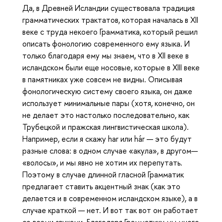
Да, в Древней Исландии существовала традиция
грамматических трактатов, которая началась в XII
веке с труда некоего Грамматика, который решил
описать фонологию современного ему языка. И
только благодаря ему мы знаем, что в XII веке в
исландском были еще носовые, которые в XIII веке
в памятниках уже совсем не видны. Описывая
фонологическую систему своего языка, он даже
использует минимальные пары (хотя, конечно, он
не делает это настолько последовательно, как
Трубецкой и пражская лингвистическая школа).
Например, если я скажу har или hár — это будут
разные слова: в одном случае «акула», в другом—
«волосы», и мы явно не хотим их перепутать.
Поэтому в случае длинной гласной Грамматик
предлагает ставить акцентный знак (как это
делается и в современном исландском языке), а в
случае краткой — нет. И вот так вот он работает