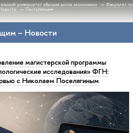
ельский университет «Высшая школа экономики»
Факультет гу
Новости
Поступающим
щим – Новости
вление магистерской программы
ологические исследования» ФГН:
рвью с Николаем Поселягиным