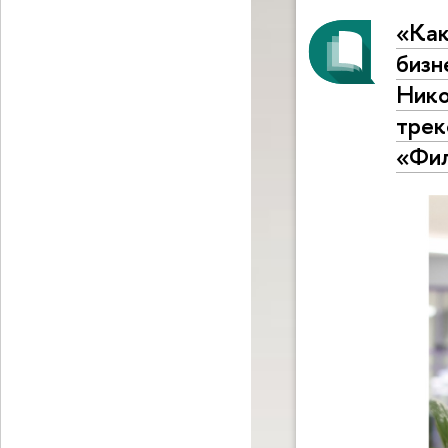
«Как
бизн
Нико
трек
«Фил