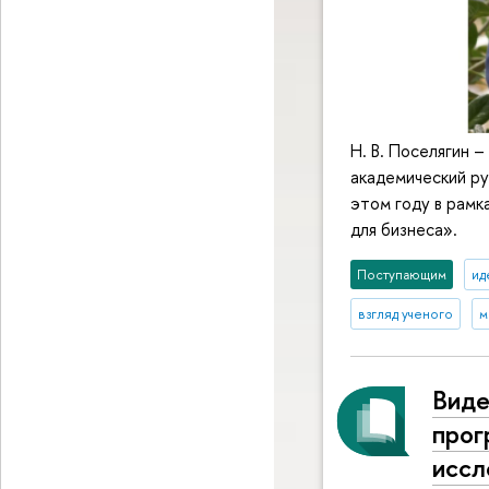
Н. В. Поселягин 
академический ру
этом году в рамк
для бизнеса».
Поступающим
ид
взгляд ученого
м
Виде
прог
иссл