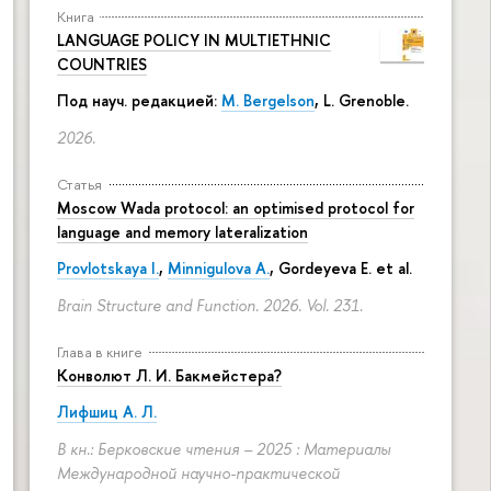
Книга
LANGUAGE POLICY IN MULTIETHNIC
COUNTRIES
Под науч. редакцией:
M. Bergelson
, L. Grenoble.
2026.
Статья
Moscow Wada protocol: an optimised protocol for
language and memory lateralization
Provlotskaya I.
,
Minnigulova A.
, Gordeyeva E. et al.
Brain Structure and Function. 2026. Vol. 231.
Глава в книге
Конволют Л. И. Бакмейстера?
Лифшиц А. Л.
В кн.: Берковские чтения – 2025 : Материалы
Международной научно-практической