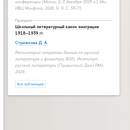
конференции (Минск, 2–3 декабря 2025 г.). Мн.:
ИВЦ Минфина, 2026. Гл. 9.
С. 59-71.
Препринт
Школьный литературный канон эмиграции
1918–1939 гг.
Стрижкова Д. А.
Репозиторий открытых данных по русской
литературе и фольклору. B001. Институт
русской литературы (Пушкинский Дом) РАН,
2026
Все публикации