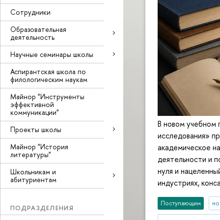
Сотрудники
Образовательная
деятельность
Научные семинары школы
Аспирантская школа по
филологическим наукам
Майнор "Инструменты
эффективной
коммуникации"
В новом учебном 
Проекты школы
исследования» пр
Майнор "История
академическое на
литературы"
деятельности и п
нуля и нацеленны
Школьникам и
абитуриентам
индустриях, конс
Поступающим
но
ПОДРАЗДЕЛЕНИЯ