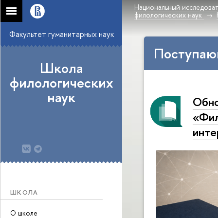
Национальный исследоват
филологических наук
Факультет гуманитарных наук
Поступаю
Школа
филологических
наук
Обно
«Фил
инте
ШКОЛА
О школе