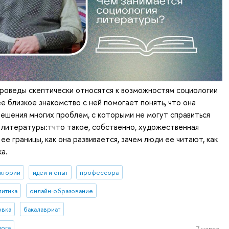
роведы скептически относятся к возможностям социологии
е близкое знакомство с ней помогает понять, что она
ешения многих проблем, с которыми не могут справиться
 литературы:тчто такое, собственно, художественная
ее границы, как она развивается, зачем люди ее читают, как
ка.
ктории
идеи и опыт
профессора
литика
онлайн-образование
овка
бакалавриат
лога
7 марта