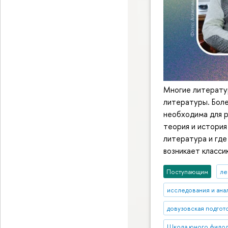
Многие литерату
литературы. Боле
необходима для р
теория и история
литература и где 
возникает класси
Поступающим
ле
исследования и ана
довузовская подгот
Школа юного фило