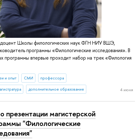
– доцент Школы филологических наук ФГН НИУ ВШЭ,
ководитель программы «Филологические исследования». В
ах программы впервые проходит набор на трек «Филология
еи и опыт
СМИ
профессора
агистратура
дополнительное образование
4 июня
о презентации магистерской
раммы "Филологические
едования"