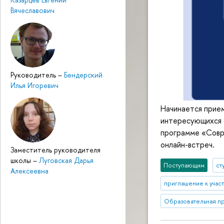
Вячеславович
Руководитель
–
Бендерский
Илья Игоревич
Начинается прием
интересующихся 
программе «Совр
онлайн-встреч.
Заместитель руководителя
школы
–
Луговская Дарья
Поступающим
ст
Алексеевна
приглашение к учас
Образовательная п