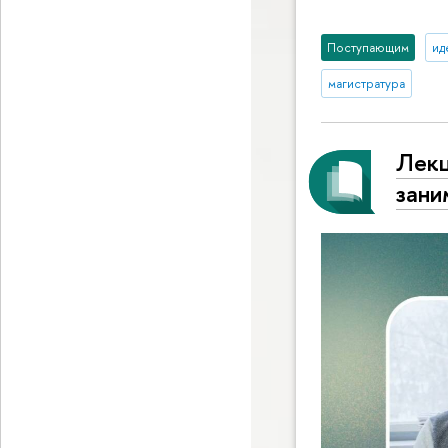
Поступающим
ид
магистратура
Лекц
зани