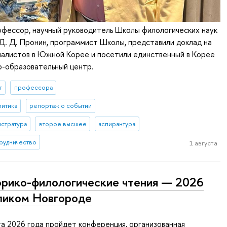
профессор, научный руководитель Школы филологических наук
. Д. Пронин, программист Школы, представили доклад на
алистов в Южной Корее и посетили единственный в Корее
о-образовательный центр.
т
профессора
литика
репортаж о событии
истратура
второе высшее
аспирантура
рудничество
1 августа
рико-филологические чтения — 2026
ликом Новгороде
а 2026 года пройдет конференция, организованная