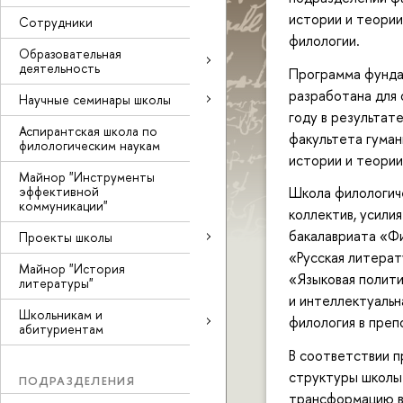
истории и теори
Сотрудники
филологии.
Образовательная
деятельность
Программа фунда
разработана для 
Научные семинары школы
году в результат
Аспирантская школа по
факультета гуман
филологическим наукам
истории и теории
Майнор "Инструменты
эффективной
Школа филологиче
коммуникации"
коллектив, усили
бакалавриата «Ф
Проекты школы
«Русская литерат
Майнор "История
«Языковая полити
литературы"
и интеллектуальн
Школьникам и
филология в преп
абитуриентам
В соответствии п
структуры школы
ПОДРАЗДЕЛЕНИЯ
трансформацию в