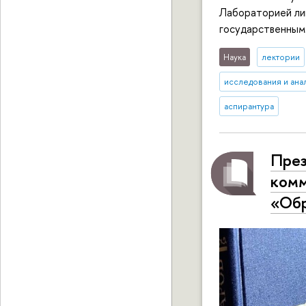
Лабораторией ли
государственным
Наука
лектории
исследования и ана
аспирантура
През
комм
«Об