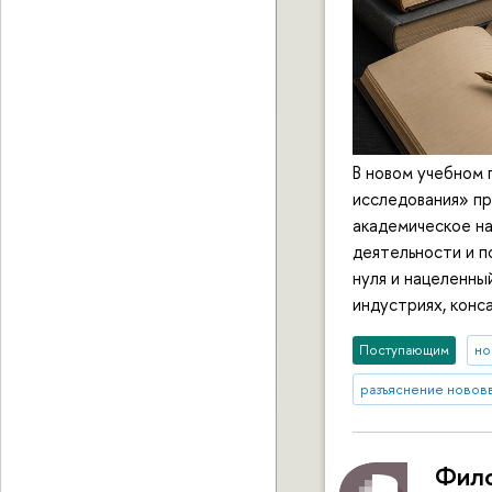
В новом учебном 
исследования» пр
академическое на
деятельности и п
нуля и нацеленны
индустриях, конс
Поступающим
но
разъяснение новов
Фило