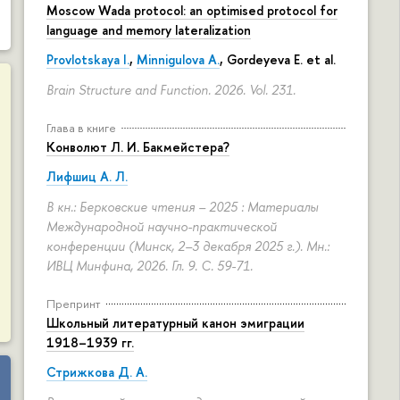
Moscow Wada protocol: an optimised protocol for
language and memory lateralization
Provlotskaya I.
,
Minnigulova A.
, Gordeyeva E. et al.
Brain Structure and Function. 2026. Vol. 231.
Глава в книге
Конволют Л. И. Бакмейстера?
Лифшиц А. Л.
В кн.: Берковские чтения – 2025 : Материалы
Международной научно-практической
конференции (Минск, 2–3 декабря 2025 г.). Мн.:
ИВЦ Минфина, 2026. Гл. 9.
С. 59-71.
Препринт
Школьный литературный канон эмиграции
1918–1939 гг.
Стрижкова Д. А.