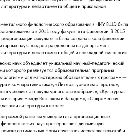
и литературы и департамента общей и прикладной
ментального филологического образования в НИУ ВШЭ была
организованного в 2011 году факультета филологии. В 2015
е реорганизации факультета была создана школа филологии
итарных наук, позднее разделенная на департамент
 литературы и департамент общей и прикладной филологии.
ских наук объединяет уникальный научный-педагогический
ями которого реализуется образовательная программа
илология» и ряд магистерских образовательных программ —
ура и компаративистика», «Литературное мастерство»,
ка в условиях этнокультурного разнообразия», «Культурная
ая история: между Востоком и Западом», «Современная
одавании литературы в школе».
рограммой развития университета организационные
 филологических наук претерпевают динамичную
 поиске оптимальных форм сочетания исследовательской и