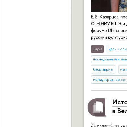
Е. В. Казарцев, 
ФГН НИУ ВШЭ, и Д
форуме DH-специ
русский культурн
Наука
идеи и опы
исследования и ана
бакалавриат
маг
международное сот
Исто
в Ве
31 июля—1 август