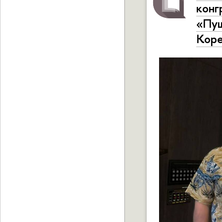
конг
«Пуш
Коре