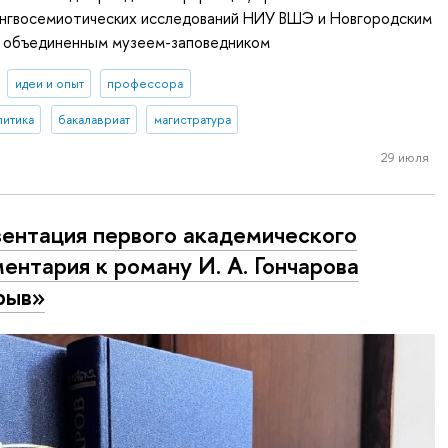
нгвосемиотических исследований НИУ ВШЭ и Новгородским
 объединенным музеем-заповедником
идеи и опыт
профессора
литика
бакалавриат
магистратура
29 июля
ентация первого академического
ентария к роману И. А. Гончарова
рыв»