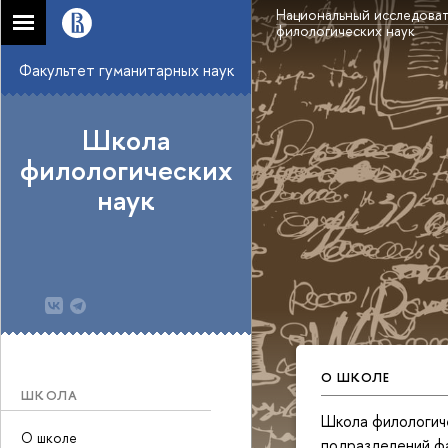
Национальный исследоват
филологических наук
Факультет гуманитарных наук
Школа
филологических
наук
О ШКОЛЕ
ШКОЛА
Школа филологиче
О школе
подразделений ф