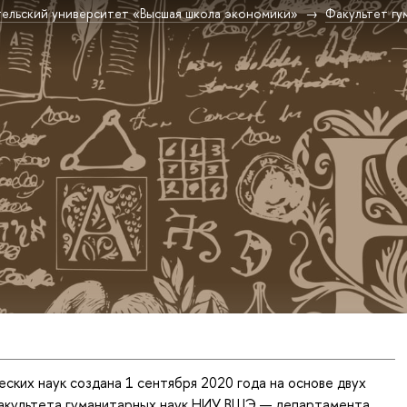
ельский университет «Высшая школа экономики»
Факультет гу
ских наук создана 1 сентября 2020 года на основе двух
акультета гуманитарных наук НИУ ВШЭ — департамента