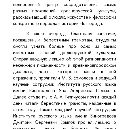
полноценный центр сосредоточения самых
разных проявлений древнерусской культуры,
рассказывающий о людях, искусстве и философии
конкретного периода в истории Новгорода.
В свою очередь, благодаря занятиям,
посвященным берестяным грамотам, студенты
смогли узнать больше про одно из самых
известных явлений древнерусской культуры.
Сперва вводную лекцию об этой разновидности
некнижной письменности и древненовгородском
диалекте, черты которого нашли в ней
отражение, прочитали М. В. Ермолова и ведущий
научный сотрудник Института русского языка
имени Виноградова Яна Андреевна Пенькова.
Далее студенты с А. А. Гиппиусом почти каждый
день читали берестяные грамоты, найденные в
этом году. Также младший научный сотрудник
Института русского языка имени Виноградова
Дмитрий Сергеевич Крылов прочел лекцию о
прагматике текстов на бересте. Их самое