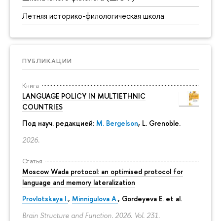
Летняя историко-филологическая школа
ПУБЛИКАЦИИ
Книга
LANGUAGE POLICY IN MULTIETHNIC
COUNTRIES
Под науч. редакцией:
M. Bergelson
, L. Grenoble.
2026.
Статья
Moscow Wada protocol: an optimised protocol for
language and memory lateralization
Provlotskaya I.
,
Minnigulova A.
, Gordeyeva E. et al.
Brain Structure and Function. 2026. Vol. 231.