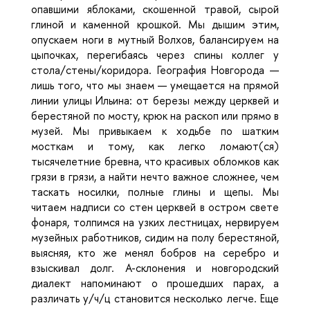
опавшими яблоками, скошенной травой, сырой
глиной и каменной крошкой. Мы дышим этим,
опускаем ноги в мутный Волхов, балансируем на
цыпочках, перегибаясь через спины коллег у
стола/стены/коридора. География Новгорода —
лишь того, что мы знаем — умещается на прямой
линии улицы Ильина: от березы между церквей и
берестяной по мосту, крюк на раскоп или прямо в
музей. Мы привыкаем к ходьбе по шатким
мосткам и тому, как легко ломают(ся)
тысячелетние бревна, что красивых обломков как
грязи в грязи, а найти нечто важное сложнее, чем
таскать носилки, полные глины и щепы. Мы
читаем надписи со стен церквей в остром свете
фонаря, толпимся на узких лестницах, нервируем
музейных работников, сидим на полу берестяной,
выясняя, кто же менял бобров на серебро и
взыскивал долг. А-склонения и новгородский
диалект напоминают о прошедших парах, а
различать у/ч/ц становится несколько легче. Еще