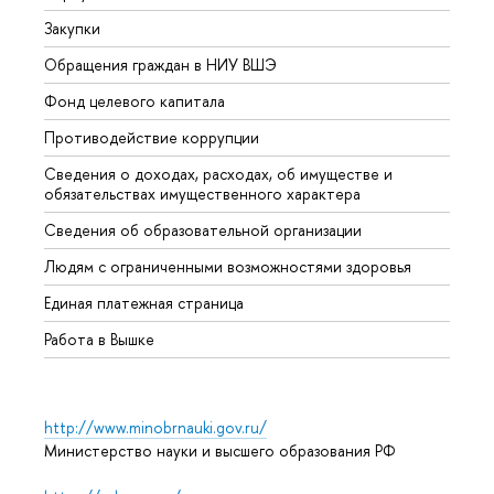
Закупки
Прием
Обращения граждан в НИУ ВШЭ
Аспир
Фонд целевого капитала
Допол
Противодействие коррупции
Центр
Сведения о доходах, расходах, об имуществе и
Бизне
обязательствах имущественного характера
Образ
Сведения об образовательной организации
Обрат
Людям с ограниченными возможностями здоровья
Единая платежная страница
Работа в Вышке
http://www.minobrnauki.gov.ru/
Министерство науки и высшего образования РФ