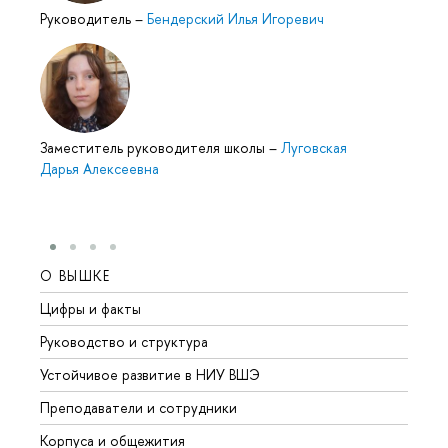
Руководитель
–
Бендерский Илья Игоревич
Заместитель руководителя школы
–
Луговская
Дарья Алексеевна
О ВЫШКЕ
ОБР
Цифры и факты
Лице
Руководство и структура
Довуз
Устойчивое развитие в НИУ ВШЭ
Олим
Преподаватели и сотрудники
Прием
Корпуса и общежития
Вышк