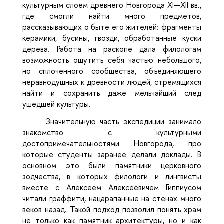
культурным слоем древнего Новгорода XI—XII вв.,
где смогли найти много предметов,
рассказывающих о быте его жителей: фрагменты
керамики, бусины, гвозди, обработанные куски
дерева. Работа на раскопе дала филологам
возможность ощутить себя частью небольшого,
но сплоченного сообщества, объединяющего
неравнодушных к древности людей, стремящихся
найти и сохранить даже мельчайший след
ушедшей культуры.
Значительную часть экспедиции занимало
знакомство с культурными
достопримечательностями Новгорода, про
которые студенты заранее делали доклады. В
основном это были памятники церковного
зодчества, в которых филологи и лингвисты
вместе с Алексеем Алексеевичем Гиппиусом
читали граффити, нацарапанные на стенах много
веков назад. Такой подход позволил понять храм
не только как памятник архитектуры, но и как