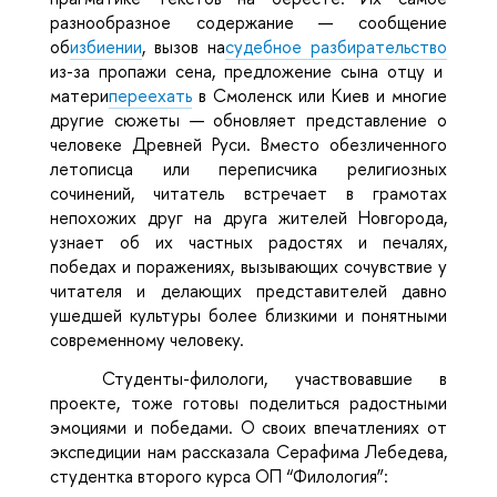
разнообразное содержание — сообщение
об
избиении
, вызов на
судебное разбирательство
из-за пропажи сена, предложение сына отцу и
матери
переехать
в Смоленск или Киев и многие
другие сюжеты — обновляет представление о
человеке Древней Руси. Вместо обезличенного
летописца или переписчика религиозных
сочинений, читатель встречает в грамотах
непохожих друг на друга жителей Новгорода,
узнает об их частных радостях и печалях,
победах и поражениях, вызывающих сочувствие у
читателя и делающих представителей давно
ушедшей культуры более близкими и понятными
современному человеку.
Студенты-филологи, участвовавшие в
проекте, тоже готовы поделиться радостными
эмоциями и победами. О своих впечатлениях от
экспедиции нам рассказала Серафима Лебедева,
студентка второго курса ОП “Филология”: