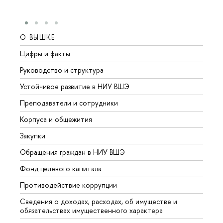
О ВЫШКЕ
ОБР
Цифры и факты
Лице
Руководство и структура
Довуз
Устойчивое развитие в НИУ ВШЭ
Олим
Преподаватели и сотрудники
Прием
Корпуса и общежития
Вышк
Закупки
Прием
Обращения граждан в НИУ ВШЭ
Аспир
Фонд целевого капитала
Допол
Противодействие коррупции
Центр
Сведения о доходах, расходах, об имуществе и
Бизне
обязательствах имущественного характера
Образ