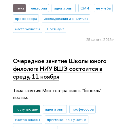
Наука
лектории
идеи и опыт
СМИ
не учеба
профессора
исследования и аналитика
мастер-классы
Постнаука
28 марта, 2016 г.
Очередное занятие Школы юного
филолога НИУ ВШЭ состоится в
среду, 11 ноября
Тема занятия: Мир театра сквозь "бинокль"
поэзии.
Поступающим
идеи и опыт
профессора
мастер-классы
приглашение к участию