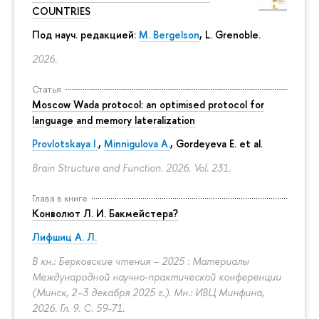
COUNTRIES
Под науч. редакцией:
M. Bergelson
, L. Grenoble.
2026.
Статья
Moscow Wada protocol: an optimised protocol for
language and memory lateralization
Provlotskaya I.
,
Minnigulova A.
, Gordeyeva E. et al.
Brain Structure and Function. 2026. Vol. 231.
Глава в книге
Конволют Л. И. Бакмейстера?
Лифшиц А. Л.
В кн.: Берковские чтения – 2025 : Материалы
Международной научно-практической конференции
(Минск, 2–3 декабря 2025 г.). Мн.: ИВЦ Минфина,
2026. Гл. 9.
С. 59-71.