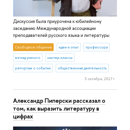
Дискуссия была приурочена к юбилейному
заседанию Международной ассоциации
преподавателей русского языка и литературы
Свободное общение
идеи и опыт
профессора
взгляд ученого
мастер-классы
репортаж о событии
общественная деятельность
3 октября, 2017 г.
Александр Пиперски рассказал о
том, как выразить литературу в
цифрах