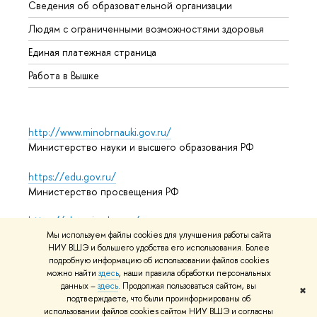
Сведения об образовательной организации
Обрат
Людям с ограниченными возможностями здоровья
Единая платежная страница
Работа в Вышке
http://www.minobrnauki.gov.ru/
Министерство науки и высшего образования РФ
https://edu.gov.ru/
Министерство просвещения РФ
https://elearning.hse.ru/mooc
Массовые открытые онлайн-курсы
Мы используем файлы cookies для улучшения работы сайта
НИУ ВШЭ и большего удобства его использования. Более
подробную информацию об использовании файлов cookies
можно найти
здесь
, наши правила обработки персональных
данных –
здесь
. Продолжая пользоваться сайтом, вы
© НИУ ВШЭ 1993–2026
Адреса и контакты
Условия
✖
подтверждаете, что были проинформированы об
использования материалов
Политика конфиденциальности
использовании файлов cookies сайтом НИУ ВШЭ и согласны
Карта сайта