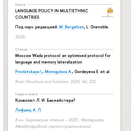
Книга
LANGUAGE POLICY IN MULTIETHNIC
COUNTRIES
Под науч. редакцией:
M. Bergelson
, L. Grenoble.
2026.
Статья
Moscow Wada protocol: an optimised protocol for
language and memory lateralization
Provlotskaya I.
,
Minnigulova A.
, Gordeyeva E. et al.
Brain Structure and Function. 2026. Vol. 231.
Глава в книге
Конволют Л. И. Бакмейстера?
Лифшиц А. Л.
В кн.: Берковские чтения – 2025 : Материалы
Международной научно-практической