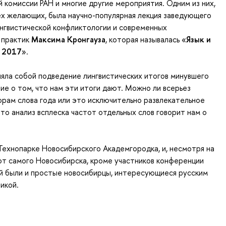
комиссии РАН и многие другие мероприятия. Одним из них,
х желающих, была научно-популярная лекция заведующего
нгвистической конфликтологии и современных
 практик
Максима Кронгауза
, которая называлась «
Язык и
д 2017
».
яла собой подведение лингвистических итогов минувшего
ие о том, что нам
эти итоги
дают. Можно ли всерьез
орам слова года или это исключительно развлекательное
то анализ всплеска частот отдельных слов говорит нам о
Технопарке Новосибирского Академгородка, и, несмотря на
от самого Новосибирска, кроме участников конференции
й были и простые новосибирцы, интересующиеся русским
икой.