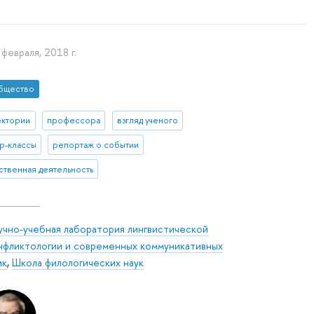
 февраля, 2018 г.
бщество
ектории
профессора
взгляд ученого
р-классы
репортаж о событии
твенная деятельность
учно-учебная лаборатория лингвистической
нфликтологии и современных коммуникативных
ик
,
Школа филологических наук