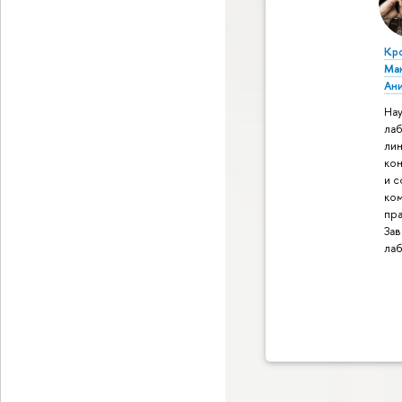
Кр
Ма
Ан
Нау
ла
ли
ко
и 
ко
пра
За
ла