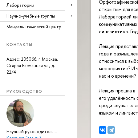
Орфографической 
Лаборатории
открытым для все
Научно-учебные группы
Лабораторией ли
коммуникативных
Мандельштамовский центр
лингвистика. Го
КОНТАКТЫ
Лекция представл
года и размышлен
Адрес: 105066, г. Москва,
относиться к выб
Старая Басманная ул., д.
мероприятие? И ч
21/4
нас и о времени?
Лекция прошла в 
РУКОВОДСТВО
его удалённость 
среди слушателе
языком и лингвист
Научный руководитель
–
Казарцев Евгений