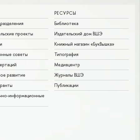
РЕСУРСЫ
разделения
Библиотека
льские проекты
Издательский дом ВШЭ
и
Книжный магазин «БукВышка»
онные советы
Типография
ертаций
Медиацентр
ое развитие
Журналы ВШЭ
гранты
Публикации
учно-информационные