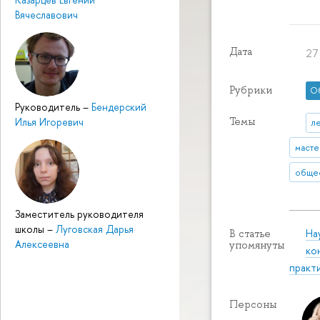
Вячеславович
Дата
27
Рубрики
О
Руководитель
–
Бендерский
Илья Игоревич
Темы
л
масте
общес
Заместитель руководителя
школы
–
Луговская Дарья
На
В статье
Алексеевна
упомянуты
ко
практ
Персоны