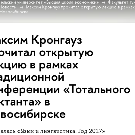
ельский университет «Высшая школа экономики»
Факультет гу
Новости
Максим Кронгауз прочитал открытую лекцию в рамка
 Новосибирске
ксим Кронгауз
очитал открытую
кцию в рамках
адиционной
нференции «Тотального
ктанта» в
восибирске
алась «Язык и лингвистика. Год 2017»