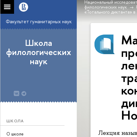
Национальный исследоват
филологических наук
«Тотального диктанта» в
Факультет гуманитарных наук
Ма
Школа
пр
филологических
наук
ле
тр
ко
ди
Но
ШКОЛА
Лекция назыв
О школе