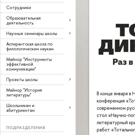
Сотрудники
Образовательная
деятельность
Научные семинары школы
Аспирантская школа по
филологическим наукам
Майнор "Инструменты
эффективной
коммуникации"
Проекты школы
Майнор "История
В конце января в
литературы"
конференция «Тот
Школьникам и
современном русс
абитуриентам
стол «Научно-по
литературный кри
ПОДРАЗДЕЛЕНИЯ
работ «Тотальног