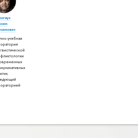
онгауз
ксим
исимович
чно-учебная
боратория
нгвистической
нфликтологии
современных
ммуникативных
ктик:
ведующий
бораторией