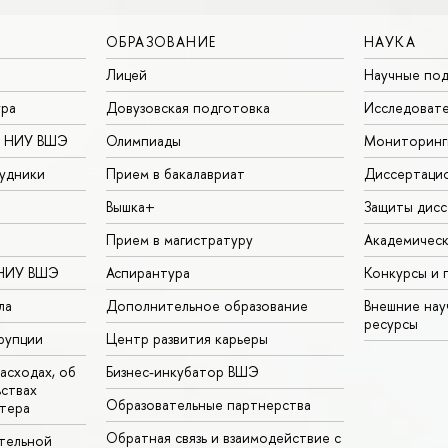
ОБРАЗОВАНИЕ
НАУКА
Лицей
Научные под
ура
Довузовская подготовка
Исследовате
в НИУ ВШЭ
Олимпиады
Мониторинг
удники
Прием в бакалавриат
Диссертаци
Вышка+
Защиты дисс
Прием в магистратуру
Академическ
 НИУ ВШЭ
Аспирантура
Конкурсы и 
ла
Дополнительное образование
Внешние на
ресурсы
рупции
Центр развития карьеры
асходах, об
Бизнес-инкубатор ВШЭ
ьствах
Образовательные партнерства
тера
Обратная связь и взаимодействие с
тельной