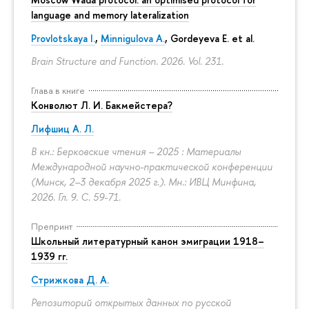
language and memory lateralization
Provlotskaya I.
,
Minnigulova A.
, Gordeyeva E. et al.
Brain Structure and Function. 2026. Vol. 231.
Глава в книге
Конволют Л. И. Бакмейстера?
Лифшиц А. Л.
В кн.: Берковские чтения – 2025 : Материалы
Международной научно-практической конференции
(Минск, 2–3 декабря 2025 г.). Мн.: ИВЦ Минфина,
2026. Гл. 9.
С. 59-71.
Препринт
Школьный литературный канон эмиграции 1918–
1939 гг.
Стрижкова Д. А.
Репозиторий открытых данных по русской