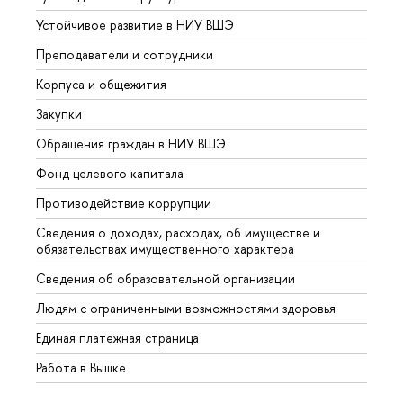
Устойчивое развитие в НИУ ВШЭ
Олим
Преподаватели и сотрудники
Прием
Корпуса и общежития
Вышк
Закупки
Прием
Обращения граждан в НИУ ВШЭ
Аспир
Фонд целевого капитала
Допол
Противодействие коррупции
Центр
Сведения о доходах, расходах, об имуществе и
Бизне
обязательствах имущественного характера
Образ
Сведения об образовательной организации
Обрат
Людям с ограниченными возможностями здоровья
Единая платежная страница
Работа в Вышке