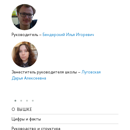
Руководитель
–
Бендерский Илья Игоревич
Заместитель руководителя школы
–
Луговская
Дарья Алексеевна
О ВЫШКЕ
ОБР
Цифры и факты
Лице
Руководство и структура
Довуз