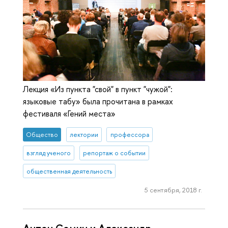
Лекция «Из пункта "свой" в пункт "чужой":
языковые табу» была прочитана в рамках
фестиваля «Гений места»
Общество
лектории
профессора
взгляд ученого
репортаж о событии
общественная деятельность
5 сентября, 2018 г.
Антон Сомин и Александр