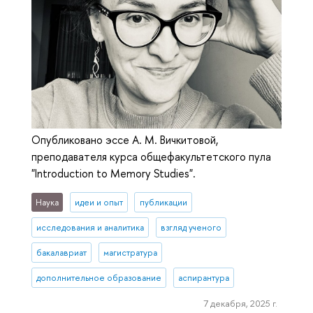
Опубликовано эссе А. М. Вичкитовой,
преподавателя курса общефакультетского пула
"Introduction to Memory Studies".
Наука
идеи и опыт
публикации
исследования и аналитика
взгляд ученого
бакалавриат
магистратура
дополнительное образование
аспирантура
7 декабря, 2025 г.