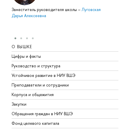
Заместитель руководителя школы
–
Луговская
Дарья Алексеевна
О ВЫШКЕ
ОБР
Цифры и факты
Лице
Руководство и структура
Довуз
Устойчивое развитие в НИУ ВШЭ
Олим
Преподаватели и сотрудники
Прием
Корпуса и общежития
Вышк
Закупки
Прием
Обращения граждан в НИУ ВШЭ
Аспир
Фонд целевого капитала
Допол