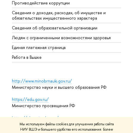
Противодействие коррупции
Центр
Сведения о доходах, расходах, об имуществе и
Бизне
обязательствах имущественного характера
Образ
Сведения об образовательной организации
Обрат
Людям с ограниченными возможностями здоровья
Единая платежная страница
Работа в Вышке
http://www.minobrnauki.gov.ru/
Министерство науки и высшего образования РФ
https://edu.gov.ru/
Министерство просвещения РФ
https://elearning.hse.ru/mooc
Массовые открытые онлайн-курсы
Мы используем файлы cookies для улучшения работы сайта
НИУ ВШЭ и большего удобства его использования. Более