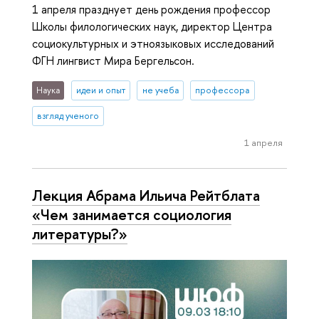
1 апреля празднует день рождения профессор
Школы филологических наук, директор Центра
социокультурных и этноязыковых исследований
ФГН лингвист Мира Бергельсон.
Наука
идеи и опыт
не учеба
профессора
взгляд ученого
1 апреля
Лекция Абрама Ильича Рейтблата
«Чем занимается социология
литературы?»