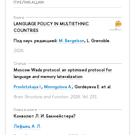
ПУБЛИКАЦИИ
Книга
LANGUAGE POLICY IN MULTIETHNIC
COUNTRIES
Под науч. редакцией:
M. Bergelson
, L. Grenoble.
2026.
Статья
Moscow Wada protocol: an optimised protocol for
language and memory lateralization
Provlotskaya I.
,
Minnigulova A.
, Gordeyeva E. et al.
Brain Structure and Function. 2026. Vol. 231.
Глава в книге
Конволют Л. И. Бакмейстера?
Лифшиц А. Л.