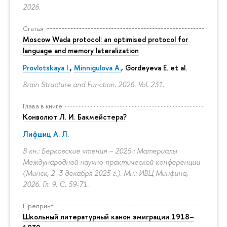
2026.
Статья
Moscow Wada protocol: an optimised protocol for
language and memory lateralization
Provlotskaya I.
,
Minnigulova A.
, Gordeyeva E. et al.
Brain Structure and Function. 2026. Vol. 231.
Глава в книге
Конволют Л. И. Бакмейстера?
Лифшиц А. Л.
В кн.: Берковские чтения – 2025 : Материалы
Международной научно-практической конференции
(Минск, 2–3 декабря 2025 г.). Мн.: ИВЦ Минфина,
2026. Гл. 9.
С. 59-71.
Препринт
Школьный литературный канон эмиграции 1918–