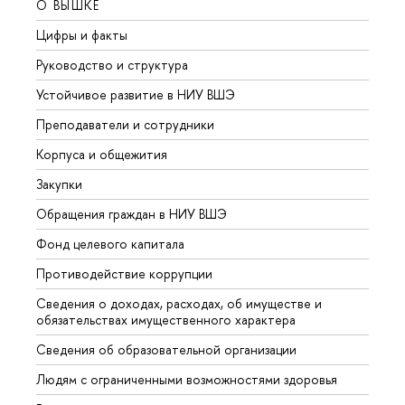
О ВЫШКЕ
ОБР
Цифры и факты
Лице
Руководство и структура
Довуз
Устойчивое развитие в НИУ ВШЭ
Олим
Преподаватели и сотрудники
Прием
Корпуса и общежития
Вышк
Закупки
Прием
Обращения граждан в НИУ ВШЭ
Аспир
Фонд целевого капитала
Допол
Противодействие коррупции
Центр
Сведения о доходах, расходах, об имуществе и
Бизне
обязательствах имущественного характера
Образ
Сведения об образовательной организации
Обрат
Людям с ограниченными возможностями здоровья