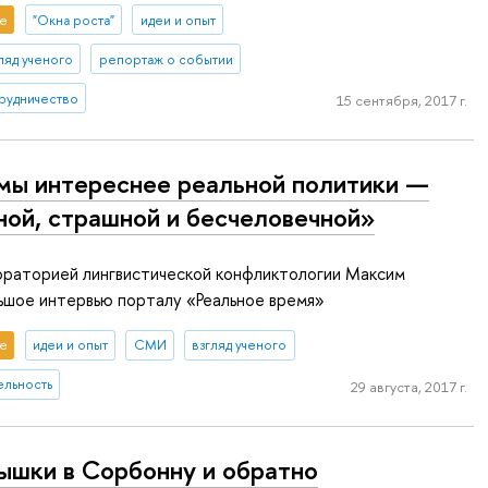
е
"Окна роста"
идеи и опыт
ляд ученого
репортаж о событии
рудничество
15 сентября, 2017 г.
ы интереснее реальной политики —
ной, страшной и бесчеловечной»
раторией лингвистической конфликтологии Максим
ьшое интервью порталу «Реальное время»
е
идеи и опыт
СМИ
взгляд ученого
ельность
29 августа, 2017 г.
ышки в Сорбонну и обратно