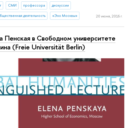
т
СМИ
профессора
дискуссии
бщественная деятельность
«Эхо Москвы»
20 июня, 2016 г.
а Пенская в Свободном университете
на (Freie Universität Berlin)