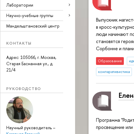
Лаборатории
Научно-учебные группы
Выпускник магис
Мандельштамовский центр
в кросс-культурн
люди начинают п
становятся героя
КОНТАКТЫ
Сорбонне и плани
Адрес: 105066, г. Москва,
Образование
ид
Старая Басманная ул., д.
21/4
компаративистика
РУКОВОДСТВО
Елен
Программа "Родит
просвещение или 
Научный руководитель
–
Казарцев Евгений