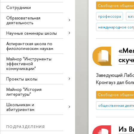
Свободное общени
Сотрудники
профессора
взг
Образовательная
деятельность
международное сот
Научные семинары школы
Аспирантская школа по
филологическим наукам
«Мем
скуч
Майнор "Инструменты
эффективной
коммуникации"
Заведующий Лабо
Проекты школы
Кронгауз дал бол
Майнор "История
литературы"
Свободное общени
Школьникам и
общественная деят
абитуриентам
ПОДРАЗДЕЛЕНИЯ
Из В