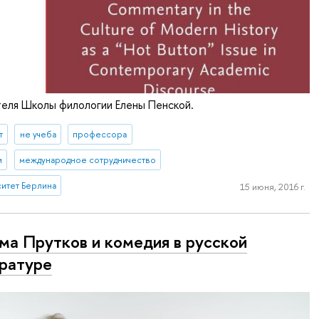
теля Школы филологии Елены Пенской.
т
не учеба
профессора
и
международное сотрудничество
итет Берлина
15 июня, 2016 г.
ма Прутков и комедия в русской
ратуре