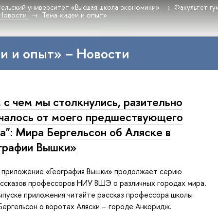
ельский университет «Высшая школа экономики»
Факультет гу
Новости
Тема «идеи и опыт»
и и опыт» – Новости
, с чем мы столкнулись, разительно
чалось от моего предшествующего
а": Мира Бергельсон об Аляске в
графии Вышки»
 приложение «География Вышки» продолжает серию
ассказов профессоров НИУ ВШЭ о различных городах мира.
ыпуске приложения читайте рассказ профессора школы
ергельсон о воротах Аляски – городе Анкоридж.