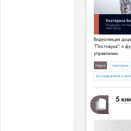
Видеолекция доц
"Постнаука": о ф
управлении.
Наука
лектории
исследования и ана
5 кн