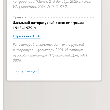
конференции (Минск, 2–3 декабря 2025 г.). Мн.:
ИВЦ Минфина, 2026. Гл. 9.
С. 59-71.
Препринт
Школьный литературный канон эмиграции
1918–1939 гг.
Стрижкова Д. А.
Репозиторий открытых данных по русской
литературе и фольклору. B001. Институт
русской литературы (Пушкинский Дом) РАН,
2026
Все публикации