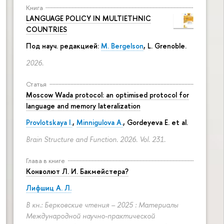
Книга
LANGUAGE POLICY IN MULTIETHNIC
COUNTRIES
Под науч. редакцией:
M. Bergelson
, L. Grenoble.
2026.
Статья
Moscow Wada protocol: an optimised protocol for
language and memory lateralization
Provlotskaya I.
,
Minnigulova A.
, Gordeyeva E. et al.
Brain Structure and Function. 2026. Vol. 231.
Глава в книге
Конволют Л. И. Бакмейстера?
Лифшиц А. Л.
В кн.: Берковские чтения – 2025 : Материалы
Международной научно-практической