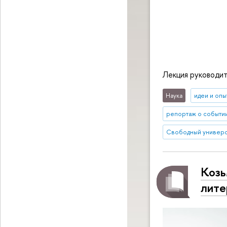
Лекция руководи
Наука
идеи и опы
репортаж о событи
Свободный универс
Козь
лите