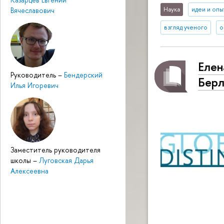
Наука
идеи и опы
Вячеславович
взгляд ученого
о
Елен
Руководитель
–
Бендерский
Берли
Илья Игоревич
Заместитель руководителя
школы
–
Луговская Дарья
Алексеевна