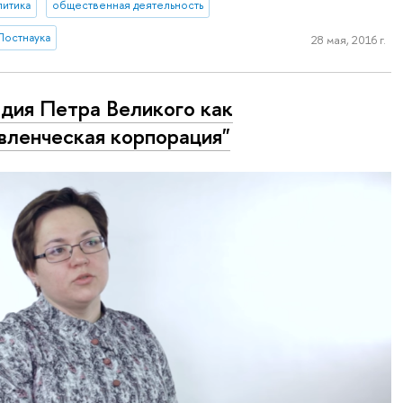
литика
общественная деятельность
Постнаука
28 мая, 2016 г.
рдия Петра Великого как
вленческая корпорация"