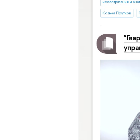
исследования и ана
Козьма Прутков
"Гва
упра