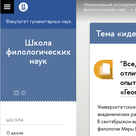
Национальный исследоват
филологических наук
Факультет гуманитарных наук
Тема «иде
Школа
филологических
наук
"Все
отли
опыт
«Гео
Университетское
академических р
ШКОЛА
В сентябрьском в
филологии Миры Б
О школе