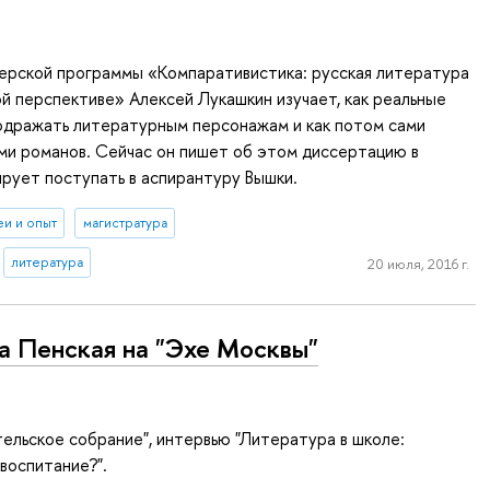
терской программы «Компаративистика: русская литература
ой перспективе» Алексей Лукашкин изучает, как реальные
одражать литературным персонажам и как потом сами
ми романов. Сейчас он пишет об этом диссертацию в
рует поступать в аспирантуру Вышки.
еи и опыт
магистратура
литература
20 июля, 2016 г.
а Пенская на "Эхе Москвы"
ельское собрание", интервью "Литература в школе:
воспитание?".