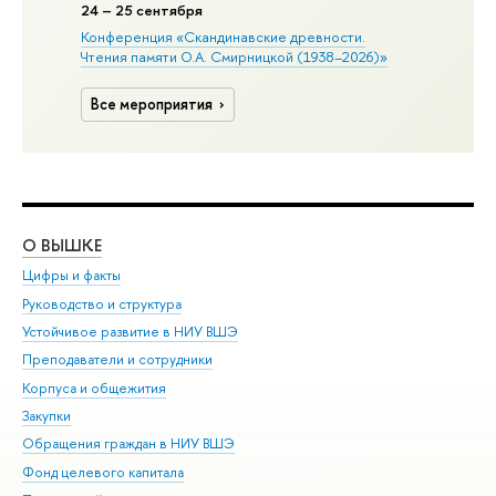
24
– 25 сентября
Конференция «Скандинавские древности.
Чтения памяти О.А. Смирницкой (1938–2026)»
Все мероприятия
О ВЫШКЕ
ОБ
Цифры и факты
Ли
Руководство и структура
Дов
Устойчивое развитие в НИУ ВШЭ
Ол
Преподаватели и сотрудники
При
Корпуса и общежития
Вы
Закупки
При
Обращения граждан в НИУ ВШЭ
Ас
Фонд целевого капитала
До