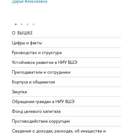
Дарья Алексеевна
О ВЫШКЕ
ОБР
Цифры и факты
Лице
Руководство и структура
Довуз
Устойчивое развитие в НИУ ВШЭ
Олим
Преподаватели и сотрудники
Прием
Корпуса и общежития
Вышк
Закупки
Прием
Обращения граждан в НИУ ВШЭ
Аспир
Фонд целевого капитала
Допол
Противодействие коррупции
Центр
Сведения о доходах, расходах, об имуществе и
Бизне