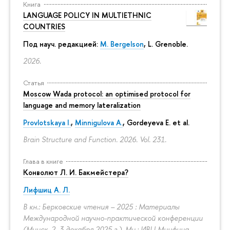
Книга
LANGUAGE POLICY IN MULTIETHNIC
COUNTRIES
Под науч. редакцией:
M. Bergelson
, L. Grenoble.
2026.
Статья
Moscow Wada protocol: an optimised protocol for
language and memory lateralization
Provlotskaya I.
,
Minnigulova A.
, Gordeyeva E. et al.
Brain Structure and Function. 2026. Vol. 231.
Глава в книге
Конволют Л. И. Бакмейстера?
Лифшиц А. Л.
В кн.: Берковские чтения – 2025 : Материалы
Международной научно-практической конференции
(Минск, 2–3 декабря 2025 г.). Мн.: ИВЦ Минфина,