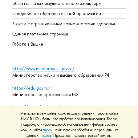
обязательствах имущественного характера
Образ
Сведения об образовательной организации
Обрат
Людям с ограниченными возможностями здоровья
Единая платежная страница
Работа в Вышке
http://www.minobrnauki.gov.ru/
Министерство науки и высшего образования РФ
https://edu.gov.ru/
Министерство просвещения РФ
https://elearning.hse.ru/mooc
Массовые открытые онлайн-курсы
Мы используем файлы cookies для улучшения работы сайта
НИУ ВШЭ и большего удобства его использования. Более
подробную информацию об использовании файлов cookies
можно найти
здесь
, наши правила обработки персональных
данных –
здесь
. Продолжая пользоваться сайтом, вы
© НИУ ВШЭ 1993–2026
Адреса и контакты
Условия
✖