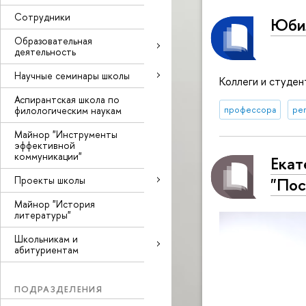
Сотрудники
Юбил
Образовательная
деятельность
Научные семинары школы
Коллеги и студе
Аспирантская школа по
филологическим наукам
профессора
ре
Майнор "Инструменты
эффективной
коммуникации"
Екат
Проекты школы
"Пос
Майнор "История
литературы"
Школьникам и
абитуриентам
ПОДРАЗДЕЛЕНИЯ