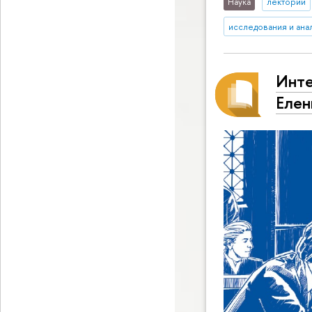
Наука
лектории
исследования и ана
Инте
Елен