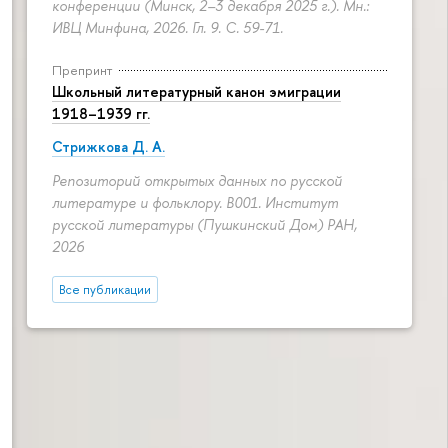
конференции (Минск, 2–3 декабря 2025 г.). Мн.:
ИВЦ Минфина, 2026. Гл. 9.
С. 59-71.
Препринт
Школьный литературный канон эмиграции
1918–1939 гг.
Стрижкова Д. А.
Репозиторий открытых данных по русской
литературе и фольклору. B001. Институт
русской литературы (Пушкинский Дом) РАН,
2026
Все публикации