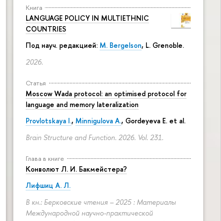
Книга
LANGUAGE POLICY IN MULTIETHNIC
COUNTRIES
Под науч. редакцией:
M. Bergelson
, L. Grenoble.
2026.
Статья
Moscow Wada protocol: an optimised protocol for
language and memory lateralization
Provlotskaya I.
,
Minnigulova A.
, Gordeyeva E. et al.
Brain Structure and Function. 2026. Vol. 231.
Глава в книге
Конволют Л. И. Бакмейстера?
Лифшиц А. Л.
В кн.: Берковские чтения – 2025 : Материалы
Международной научно-практической