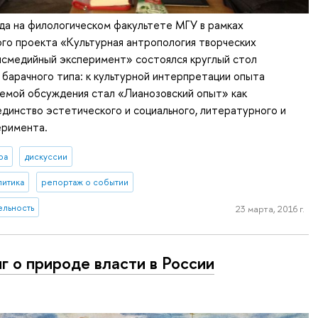
да на филологическом факультете МГУ в рамках
го проекта «Культурная антропология творческих
нсмедийный эксперимент» состоялся круглый стол
барачного типа: к культурной интерпретации опыта
емой обсуждения стал «Лианозовский опыт» как
динство эстетического и социального, литературного и
еримента.
ра
дискуссии
литика
репортаж о событии
ельность
23 марта, 2016 г.
иг о природе власти в России