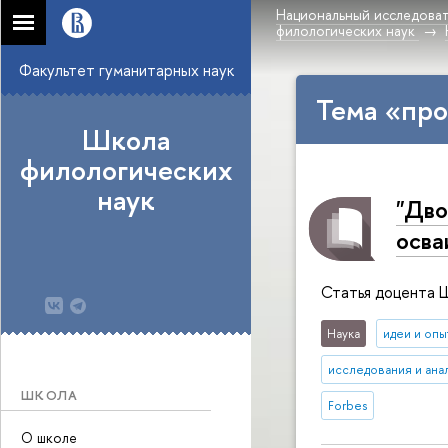
Национальный исследоват
филологических наук
Факультет гуманитарных наук
Тема «про
Школа
филологических
наук
"Дво
осва
Статья доцента Ш
Наука
идеи и опы
исследования и ана
ШКОЛА
Forbes
О школе