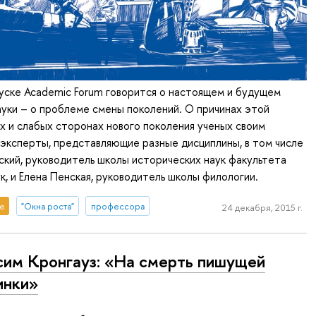
уске Academic Forum говорится о настоящем и будущем
уки – о проблеме смены поколений. О причинах этой
х и слабых сторонах нового поколения ученых своим
эксперты, представляющие разные дисциплины, в том числе
кий, руководитель школы исторических наук факультета
к, и Елена Пенская, руководитель школы филологии.
е
"Окна роста"
профессора
24 декабря, 2015 г.
им Кронгауз: «На смерть пишущей
инки»