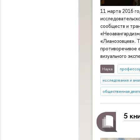
11 марта 2016 го
исследовательско
сообществ и тра
«Неоавангардизм 
«Лианозовцев». Т
противоречивое е
визуального эксп
Наука
профессо
исследования и ана
общественная деят
5 кн