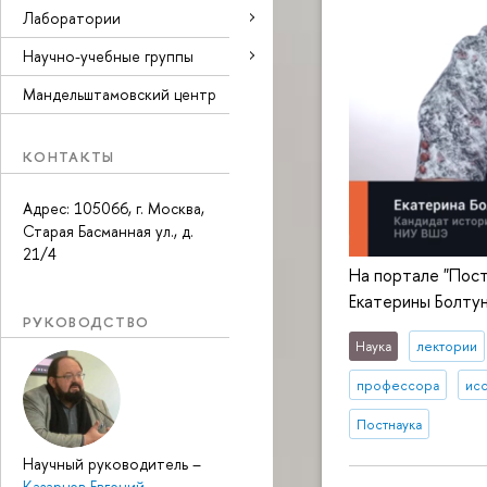
Лаборатории
Научно-учебные группы
Мандельштамовский центр
КОНТАКТЫ
Адрес: 105066, г. Москва,
Старая Басманная ул., д.
21/4
На портале "Пост
Екатерины Болтун
РУКОВОДСТВО
Наука
лектории
профессора
исс
Постнаука
Научный руководитель
–
Казарцев Евгений