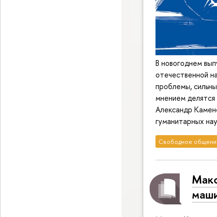
В новогоднем вып
отечественной на
проблемы, сильны
мнением делятся 
Александр Каменс
гуманитарных нау
Свободное общени
Макс
маш