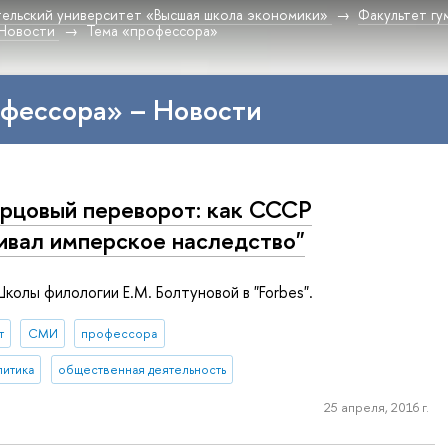
ельский университет «Высшая школа экономики»
Факультет гу
Новости
Тема «профессора»
фессора» – Новости
рцовый переворот: как СССР
ивал имперское наследство"
колы филологии Е.М. Болтуновой в "Forbes".
т
СМИ
профессора
литика
общественная деятельность
25 апреля, 2016 г.