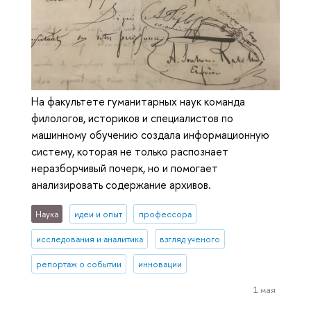
На факультете гуманитарных наук команда
филологов, историков и специалистов по
машинному обучению создала информационную
систему, которая не только распознает
неразборчивый почерк, но и помогает
анализировать содержание архивов.
Наука
идеи и опыт
профессора
исследования и аналитика
взгляд ученого
репортаж о событии
инновации
1 мая