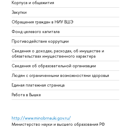
Корпуса и общежития
Вышк
Закупки
Прием
Обращения граждан в НИУ ВШЭ
Аспир
Фонд целевого капитала
Допол
Противодействие коррупции
Центр
Сведения о доходах, расходах, об имуществе и
Бизне
обязательствах имущественного характера
Образ
Сведения об образовательной организации
Обрат
Людям с ограниченными возможностями здоровья
Единая платежная страница
Работа в Вышке
http://www.minobrnauki.gov.ru/
Министерство науки и высшего образования РФ