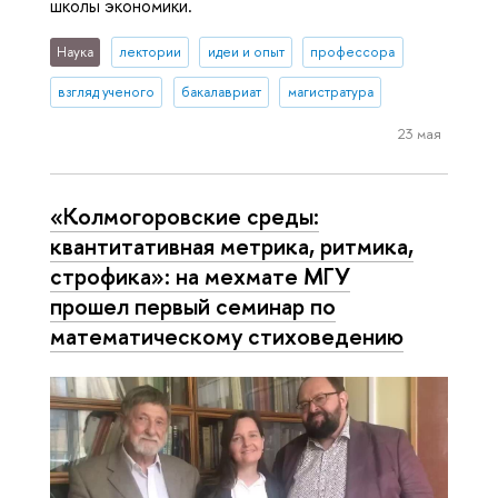
школы экономики.
Наука
лектории
идеи и опыт
профессора
взгляд ученого
бакалавриат
магистратура
23 мая
«Колмогоровские среды:
квантитативная метрика, ритмика,
строфика»: на мехмате МГУ
прошел первый семинар по
математическому стиховедению