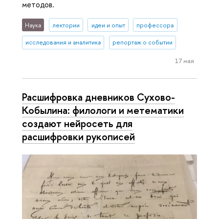
методов.
Наука
лектории
идеи и опыт
профессора
исследования и аналитика
репортаж о событии
17 мая
Расшифровка дневников Сухово-
Кобылина: филологи и метематики
создают нейросеть для
расшифровки рукописей