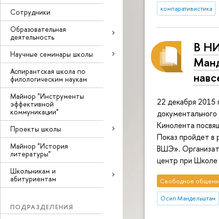
компаративистика
Сотрудники
Образовательная
деятельность
В НИ
Научные семинары школы
Манд
Аспирантская школа по
навс
филологическим наукам
Майнор "Инструменты
22 декабря 2015 
эффективной
коммуникации"
документального
Кинолента посвя
Проекты школы
Показ пройдет в 
Майнор "История
ВШЭ». Организат
литературы"
центр при Школе
Школьникам и
абитуриентам
Свободное общени
Осип Мандельштам
ПОДРАЗДЕЛЕНИЯ