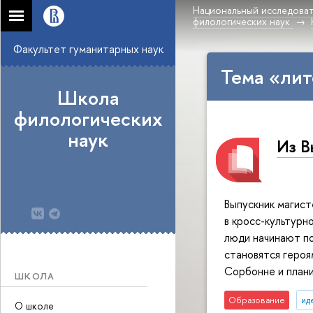
Национальный исследоват
филологических наук
Факультет гуманитарных наук
Тема «лит
Школа
филологических
наук
Из В
Выпускник магис
в кросс-культурн
люди начинают п
становятся героя
Сорбонне и плани
ШКОЛА
Образование
ид
О школе