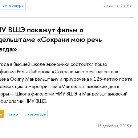
литература
20 июля, 2016 г.
У ВШЭ покажут фильм о
ельштаме «Сохрани мою речь
егда»
года в Высшей школе экономики состоится показ
 фильма Ромы Либерова «Сохрани мою речь навсегда».
щена Осипу Мандельштаму и приурочена к 125-летию поэта.
рамках цикла мероприятий «Мандельштамовские дни в
оры — Школа филологии НИУ ВШЭ и Мандельштамовский
 филологии НИУ ВШЭ.
е
кино
литература
15 декабря, 2015 г.