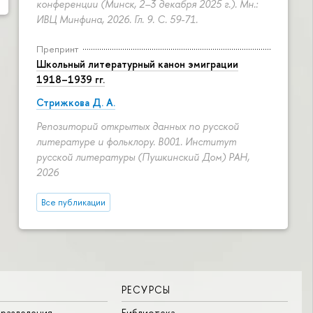
конференции (Минск, 2–3 декабря 2025 г.). Мн.:
ИВЦ Минфина, 2026. Гл. 9.
С. 59-71.
Препринт
Школьный литературный канон эмиграции
1918–1939 гг.
Стрижкова Д. А.
Репозиторий открытых данных по русской
литературе и фольклору. B001. Институт
русской литературы (Пушкинский Дом) РАН,
2026
Все публикации
РЕСУРСЫ
разделения
Библиотека