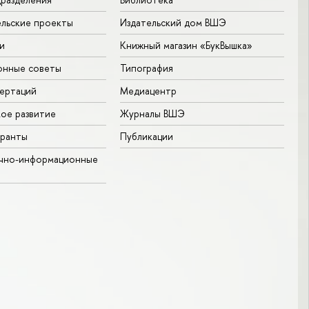
льские проекты
Издательский дом ВШЭ
и
Книжный магазин «БукВышка»
онные советы
Типография
ертаций
Медиацентр
ое развитие
Журналы ВШЭ
гранты
Публикации
учно-информационные