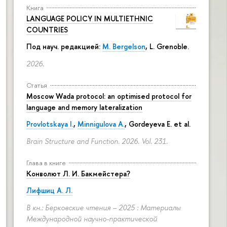
Книга
LANGUAGE POLICY IN MULTIETHNIC
COUNTRIES
Под науч. редакцией:
M. Bergelson
, L. Grenoble.
2026.
Статья
Moscow Wada protocol: an optimised protocol for
language and memory lateralization
Provlotskaya I.
,
Minnigulova A.
, Gordeyeva E. et al.
Brain Structure and Function. 2026. Vol. 231.
Глава в книге
Конволют Л. И. Бакмейстера?
Лифшиц А. Л.
В кн.: Берковские чтения – 2025 : Материалы
Международной научно-практической