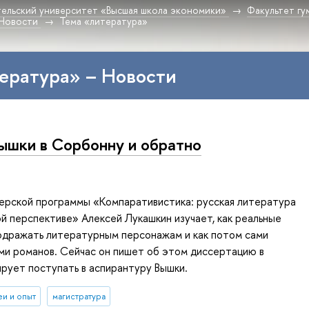
ельский университет «Высшая школа экономики»
Факультет гу
Новости
Тема «литература»
ература» – Новости
ышки в Сорбонну и обратно
терской программы «Компаративистика: русская литература
ой перспективе» Алексей Лукашкин изучает, как реальные
одражать литературным персонажам и как потом сами
ми романов. Сейчас он пишет об этом диссертацию в
рует поступать в аспирантуру Вышки.
еи и опыт
магистратура