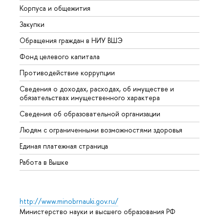
Корпуса и общежития
Вышк
Закупки
Прием
Обращения граждан в НИУ ВШЭ
Аспир
Фонд целевого капитала
Допол
Противодействие коррупции
Центр
Сведения о доходах, расходах, об имуществе и
Бизне
обязательствах имущественного характера
Образ
Сведения об образовательной организации
Обрат
Людям с ограниченными возможностями здоровья
Единая платежная страница
Работа в Вышке
http://www.minobrnauki.gov.ru/
Министерство науки и высшего образования РФ