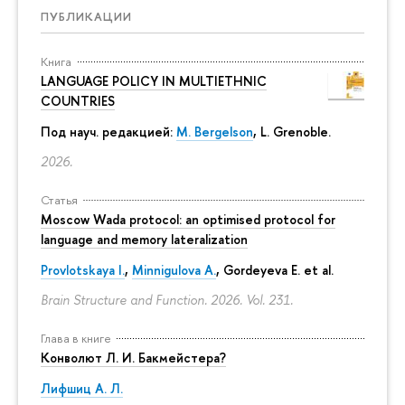
ПУБЛИКАЦИИ
Книга
LANGUAGE POLICY IN MULTIETHNIC
COUNTRIES
Под науч. редакцией:
M. Bergelson
, L. Grenoble.
2026.
Статья
Moscow Wada protocol: an optimised protocol for
language and memory lateralization
Provlotskaya I.
,
Minnigulova A.
, Gordeyeva E. et al.
Brain Structure and Function. 2026. Vol. 231.
Глава в книге
Конволют Л. И. Бакмейстера?
Лифшиц А. Л.