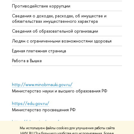
Противодействие коррупции
Центр
Сведения о доходах, расходах, об имуществе и
Бизне
обязательствах имущественного характера
Образ
Сведения об образовательной организации
Обрат
Людям с ограниченными возможностями здоровья
Единая платежная страница
Работа в Вышке
http://www.minobrnauki.gov.ru/
Министерство науки и высшего образования РФ
https://edu.gov.ru/
Министерство просвещения РФ
https://elearning.hse.ru/mooc
Массовые открытые онлайн-курсы
Мы используем файлы cookies для улучшения работы сайта
НИУ ВШЭ и большего удобства его использования. Более