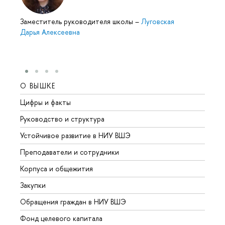
Заместитель руководителя школы
–
Луговская
Дарья Алексеевна
О ВЫШКЕ
ОБР
Цифры и факты
Лице
Руководство и структура
Довуз
Устойчивое развитие в НИУ ВШЭ
Олим
Преподаватели и сотрудники
Прием
Корпуса и общежития
Вышк
Закупки
Прием
Обращения граждан в НИУ ВШЭ
Аспир
Фонд целевого капитала
Допол