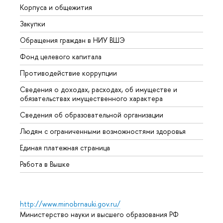
Корпуса и общежития
Вышк
Закупки
Прием
Обращения граждан в НИУ ВШЭ
Аспир
Фонд целевого капитала
Допол
Противодействие коррупции
Центр
Сведения о доходах, расходах, об имуществе и
Бизне
обязательствах имущественного характера
Образ
Сведения об образовательной организации
Обрат
Людям с ограниченными возможностями здоровья
Единая платежная страница
Работа в Вышке
http://www.minobrnauki.gov.ru/
Министерство науки и высшего образования РФ