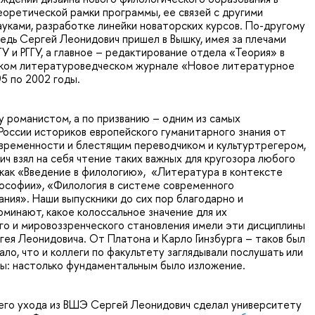
оретической рамки программы, ее связей с другими
уками, разработке линейки новаторских курсов. По-другому
 ведь Сергей Леонидович пришел в Вышку, имея за плечами
У и РГГУ, а главное – редактирование отдела «Теория» в
ком литературоведческом журнале «Новое литературное
5 по 2002 годы.
у романистом, а по призванию – одним из самых
России историков европейского гуманитарного знания от
временности и блестящим переводчиком и культуртрегером,
ч взял на себя чтение таких важных для кругозора любого
 как «Введение в филологию», «Литература в контексте
ософии», «Филология в системе современного
ания». Наши выпускники до сих пор благодарно и
минают, какое колоссальное значение для их
о и мировоззренческого становления имели эти дисциплины
гея Леонидовича. От Платона и Карло Гинзбурга – таков был
ало, что и коллеги по факультету заглядывали послушать или
ты: настолько фундаментальным было изложение.
оего ухода из ВШЭ Сергей Леонидович сделал университету