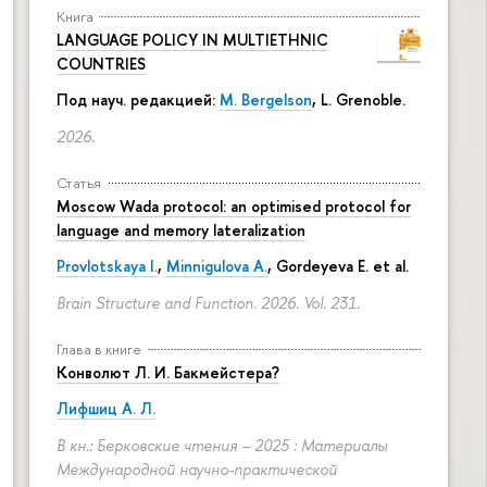
Книга
LANGUAGE POLICY IN MULTIETHNIC
COUNTRIES
Под науч. редакцией:
M. Bergelson
, L. Grenoble.
2026.
Статья
Moscow Wada protocol: an optimised protocol for
language and memory lateralization
Provlotskaya I.
,
Minnigulova A.
, Gordeyeva E. et al.
Brain Structure and Function. 2026. Vol. 231.
Глава в книге
Конволют Л. И. Бакмейстера?
Лифшиц А. Л.
В кн.: Берковские чтения – 2025 : Материалы
Международной научно-практической