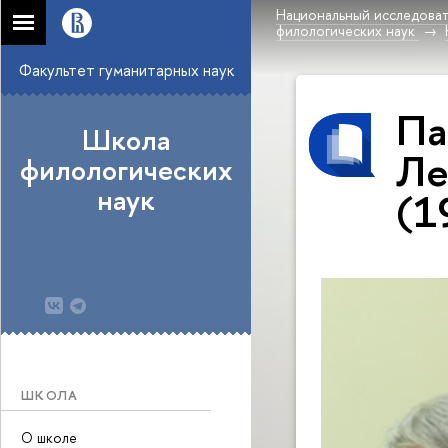
Национальный исследоват
филологических наук
Факультет гуманитарных наук
Па
Школа
Ле
филологических
наук
(1
ШКОЛА
О школе