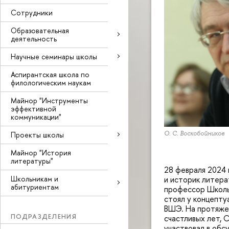
Сотрудники
Образовательная
деятельность
Научные семинары школы
Аспирантская школа по
филологическим наукам
Майнор "Инструменты
эффективной
коммуникации"
О. С. Воскобойников
Проекты школы
Майнор "История
литературы"
28 февраля 2024 
Школьникам и
и историк литера
абитуриентам
профессор Школы 
стоял у концепту
ВШЭ. На протяжен
ПОДРАЗДЕЛЕНИЯ
счастливых лет,
участвовал в обс