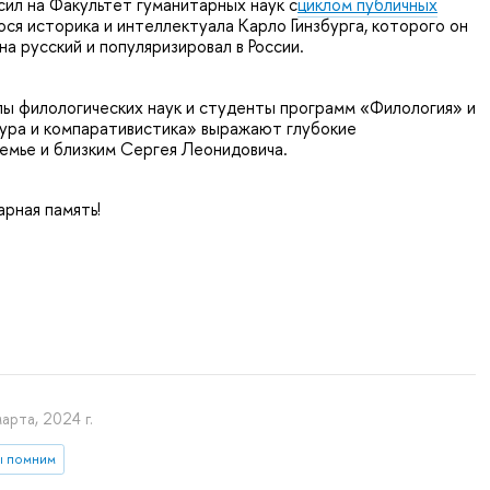
сил на Факультет гуманитарных наук с
циклом публичных
я историка и интеллектуала Карло Гинзбурга, которого он
на русский и популяризировал в России.
ы филологических наук и студенты программ «Филология» и
тура и компаративистика» выражают глубокие
емье и близким Сергея Леонидовича.
арная память!
арта, 2024 г.
ы помним