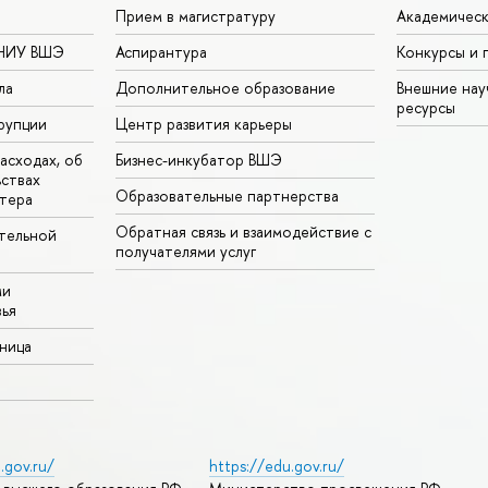
Прием в магистратуру
Академическ
 НИУ ВШЭ
Аспирантура
Конкурсы и 
ла
Дополнительное образование
Внешние на
ресурсы
рупции
Центр развития карьеры
асходах, об
Бизнес-инкубатор ВШЭ
ьствах
Образовательные партнерства
тера
Обратная связь и взаимодействие с
тельной
получателями услуг
ми
ья
аница
.gov.ru/
https://edu.gov.ru/