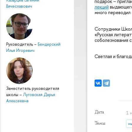
подарок – пригла
Вячеславович
лекций
выдающегос
много переводил 
Сотрудники Школ
«Русская литера
соболезнования с
Руководитель
–
Бендерский
Илья Игоревич
Светлая и благод
Заместитель руководителя
школы
–
Луговская Дарья
Алексеевна
Дата
1 м
Темы
м