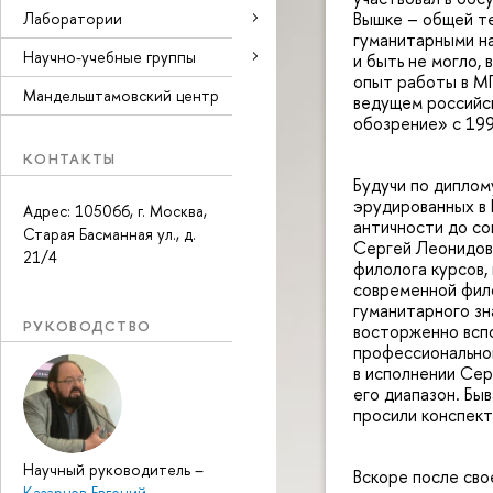
Вышке – общей те
Лаборатории
гуманитарными на
Научно-учебные группы
и быть не могло,
опыт работы в МГ
Мандельштамовский центр
ведущем российс
обозрение» с 199
КОНТАКТЫ
Будучи по диплом
эрудированных в 
Адрес: 105066, г. Москва,
античности до со
Старая Басманная ул., д.
Сергей Леонидови
21/4
филолога курсов,
современной фил
гуманитарного зн
РУКОВОДСТВО
восторженно вспо
профессиональног
в исполнении Сер
его диапазон. Быв
просили конспек
Научный руководитель
–
Вскоре после св
Казарцев Евгений