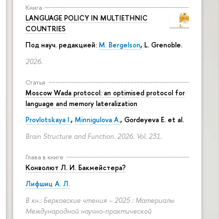
Книга
LANGUAGE POLICY IN MULTIETHNIC
COUNTRIES
Под науч. редакцией:
M. Bergelson
, L. Grenoble.
2026.
Статья
Moscow Wada protocol: an optimised protocol for
language and memory lateralization
Provlotskaya I.
,
Minnigulova A.
, Gordeyeva E. et al.
Brain Structure and Function. 2026. Vol. 231.
Глава в книге
Конволют Л. И. Бакмейстера?
Лифшиц А. Л.
В кн.: Берковские чтения – 2025 : Материалы
Международной научно-практической