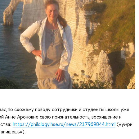
зад по схожему поводу сотрудники и студенты школы уже
й Анне Ароновне свою признательность, восхищение и
вства:
https://philology.hse.ru/news/217969844.html
(«умри
напишешь»).