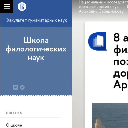
Национальный исследоват
филологических наук
Ароновну Сабашникову!
Факультет гуманитарных наук
8 
Школа
фи
филологических
наук
по
до
Ар
ШКОЛА
О школе