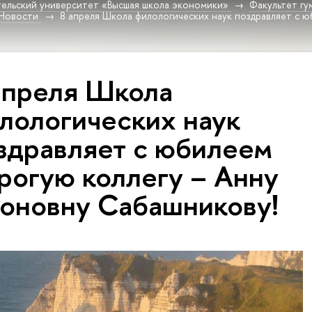
ельский университет «Высшая школа экономики»
Факультет гу
Новости
8 апреля Школа филологических наук поздравляет с ю
апреля Школа
лологических наук
здравляет с юбилеем
рогую коллегу – Анну
оновну Сабашникову!