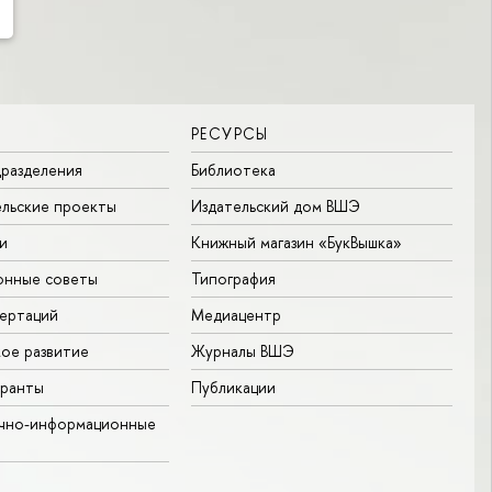
РЕСУРСЫ
разделения
Библиотека
льские проекты
Издательский дом ВШЭ
и
Книжный магазин «БукВышка»
онные советы
Типография
ертаций
Медиацентр
ое развитие
Журналы ВШЭ
гранты
Публикации
учно-информационные