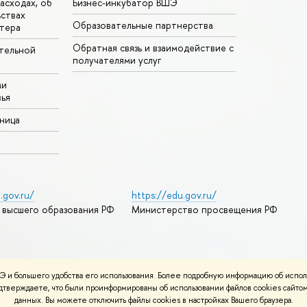
асходах, об
Бизнес-инкубатор ВШЭ
ьствах
Образовательные партнерства
тера
Обратная связь и взаимодействие с
тельной
получателями услуг
ми
ья
аница
.gov.ru/
https://edu.gov.ru/
 высшего образования РФ
Министерство просвещения РФ
дреса и контакты
Условия использования материалов
 и большего удобства его использования. Более подробную информацию об испол
ности
Карта сайта
подтверждаете, что были проинформированы об использовании файлов cookies сай
данных. Вы можете отключить файлы cookies в настройках Вашего браузера.