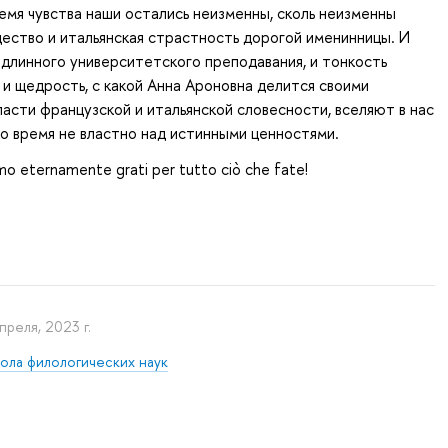
мя чувства наши остались неизменны, сколь неизменны
ество и итальянская страстность дорогой именинницы. И
одлинного университетского преподавания, и тонкость
, и щедрость, с какой Анна Ароновна делится своими
ласти французской и итальянской словесности, вселяют в нас
то время не властно над истинными ценностями.
mo eternamente grati per tutto ciò che fate!
преля, 2023 г.
ола филологических наук