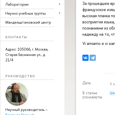
За прошедшее вре
Лаборатории
французское изящ
Научно-учебные группы
высокая планка п
восприятия языка
Мандельштамовский центр
познаниями из об
надежду на то, ч
КОНТАКТЫ
Vi amiamo e vi sia
Адрес: 105066, г. Москва,
Старая Басманная ул., д.
21/4
РУКОВОДСТВО
Дата
8 а
Шк
В статье
упомянуты
Научный руководитель
–
Казарцев Евгений