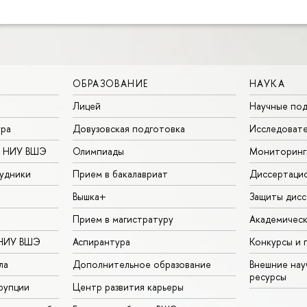
ОБРАЗОВАНИЕ
НАУКА
Лицей
Научные под
ура
Довузовская подготовка
Исследовате
в НИУ ВШЭ
Олимпиады
Мониторинг
удники
Прием в бакалавриат
Диссертаци
Вышка+
Защиты дисс
Прием в магистратуру
Академическ
 НИУ ВШЭ
Аспирантура
Конкурсы и 
ла
Дополнительное образование
Внешние на
ресурсы
рупции
Центр развития карьеры