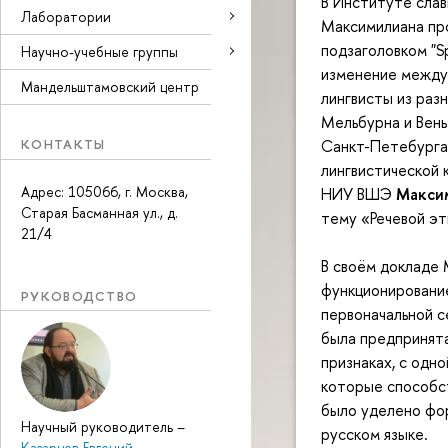
В Институте сла
Лаборатории
Максимилиана пр
подзаголовком "S
Научно-учебные группы
изменение между
Мандельштамовский центр
лингвисты из разн
Мельбурна и Вены
КОНТАКТЫ
Санкт-Петебурга
лингвистической 
Адрес: 105066, г. Москва,
НИУ ВШЭ
Макси
Старая Басманная ул., д.
тему «Речевой эт
21/4
В своём докладе 
функционирование
РУКОВОДСТВО
первоначальной с
была предпринята
признаках, с одно
которые способс
было уделено фо
Научный руководитель
–
русском языке.
Казарцев Евгений