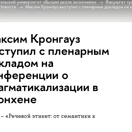
ельский университет «Высшая школа экономики»
Факультет гу
Новости
Максим Кронгауз выступил с пленарным докладом на 
ксим Кронгауз
ступил с пленарным
кладом на
нференции о
агматикализации в
нхене
 – «Речевой этикет: от семантики к