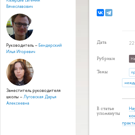
Вячеславович
Дата
22
Руководитель
–
Бендерский
Илья Игоревич
Рубрики
На
Темы
п
между
Заместитель руководителя
школы
–
Луговская Дарья
Алексеевна
На
В статье
упомянуты
ко
практ