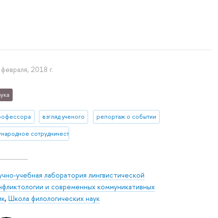
 февраля, 2018 г.
ука
рофессора
взгляд ученого
репортаж о событии
народное сотрудничество
учно-учебная лаборатория лингвистической
нфликтологии и современных коммуникативных
ик
,
Школа филологических наук