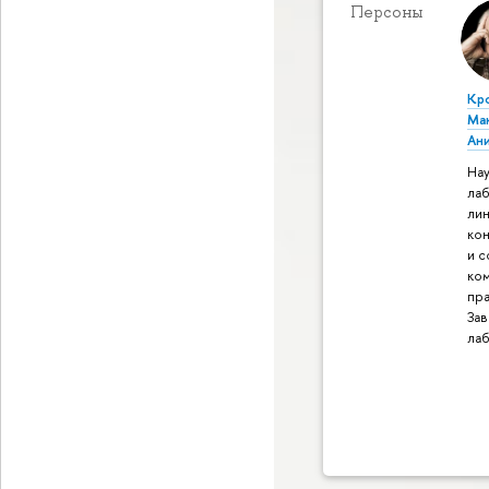
Персоны
Кр
Ма
Ан
Нау
ла
ли
ко
и 
ко
пра
За
ла