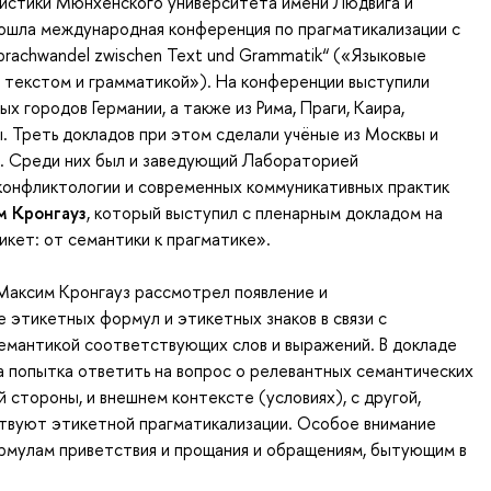
вистики Мюнхенского университета имени Людвига и
ошла международная конференция по прагматикализации с
prachwandel zwischen Text und Grammatik“ («Языковые
 текстом и грамматикой»). На конференции выступили
ых городов Германии, а также из Рима, Праги, Каира,
. Треть докладов при этом сделали учёные из Москвы и
. Среди них был и заведующий Лабораторией
конфликтологии и современных коммуникативных практик
м Кронгауз
, который выступил с пленарным докладом на
икет: от семантики к прагматике».
Максим Кронгауз рассмотрел появление и
 этикетных формул и этикетных знаков в связи с
емантикой соответствующих слов и выражений. В докладе
 попытка ответить на вопрос о релевантных семантических
й стороны, и внешнем контексте (условиях), с другой,
твуют этикетной прагматикализации. Особое внимание
рмулам приветствия и прощания и обращениям, бытующим в