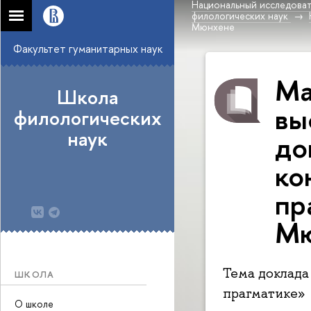
Национальный исследоват
филологических наук
Мюнхене
Факультет гуманитарных наук
Ма
Школа
вы
филологических
наук
до
ко
пр
Мю
Тема доклада
ШКОЛА
прагматике»
О школе