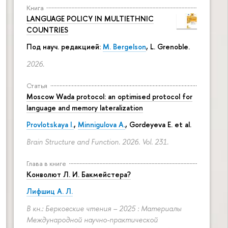
Книга
LANGUAGE POLICY IN MULTIETHNIC
COUNTRIES
Под науч. редакцией:
M. Bergelson
, L. Grenoble.
2026.
Статья
Moscow Wada protocol: an optimised protocol for
language and memory lateralization
Provlotskaya I.
,
Minnigulova A.
, Gordeyeva E. et al.
Brain Structure and Function. 2026. Vol. 231.
Глава в книге
Конволют Л. И. Бакмейстера?
Лифшиц А. Л.
В кн.: Берковские чтения – 2025 : Материалы
Международной научно-практической