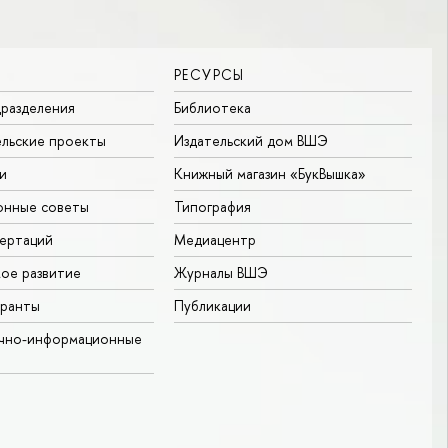
РЕСУРСЫ
разделения
Библиотека
льские проекты
Издательский дом ВШЭ
и
Книжный магазин «БукВышка»
онные советы
Типография
ертаций
Медиацентр
ое развитие
Журналы ВШЭ
гранты
Публикации
учно-информационные