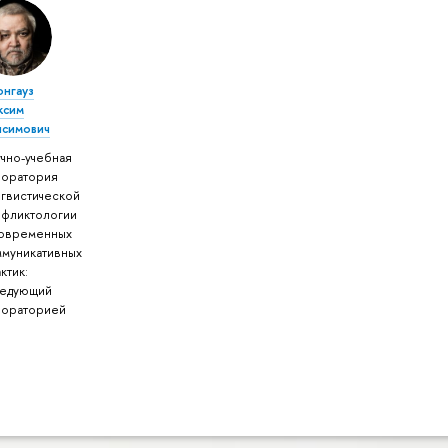
онгауз
ксим
исимович
чно-учебная
боратория
нгвистической
нфликтологии
современных
ммуникативных
ктик:
ведующий
бораторией