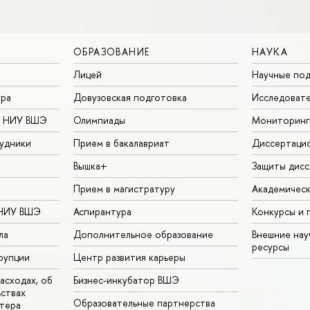
ОБРАЗОВАНИЕ
НАУКА
Лицей
Научные под
ура
Довузовская подготовка
Исследовате
в НИУ ВШЭ
Олимпиады
Мониторинг
удники
Прием в бакалавриат
Диссертаци
Вышка+
Защиты дисс
Прием в магистратуру
Академическ
 НИУ ВШЭ
Аспирантура
Конкурсы и 
ла
Дополнительное образование
Внешние на
ресурсы
рупции
Центр развития карьеры
асходах, об
Бизнес-инкубатор ВШЭ
ьствах
Образовательные партнерства
тера