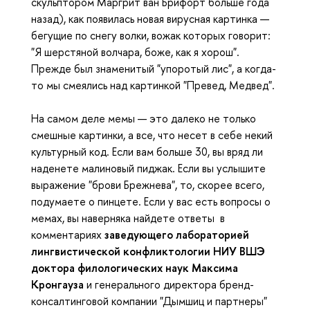
скульптором Маргрит ван Брифорт больше года
назад), как появилась новая вирусная картинка —
бегущие по снегу волки, вожак которых говорит:
"Я шерстяной волчара, боже, как я хорош".
Прежде был знаменитый "упоротый лис", а когда-
то мы смеялись над картинкой "Превед, Медвед".
На самом деле мемы — это далеко не только
смешные картинки, а все, что несет в себе некий
культурный код. Если вам больше 30, вы вряд ли
наденете малиновый пиджак. Если вы услышите
выражение "брови Брежнева", то, скорее всего,
подумаете о пинцете. Если у вас есть вопросы о
мемах, вы наверняка найдете ответы в
комментариях
заведующего лабораторией
лингвистической конфликтологии НИУ ВШЭ
доктора филологических наук Максима
Кронгауза
и генерального директора бренд-
консалтинговой компании "Дымшиц и партнеры"