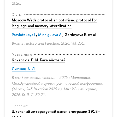
2026.
Статья
Moscow Wada protocol: an optimised protocol for
language and memory lateralization
Provlotskaya I.
,
Minnigulova A.
, Gordeyeva E. et al.
Brain Structure and Function. 2026. Vol. 231.
Глава в книге
Конволют Л. И. Бакмейстера?
Лифшиц А. Л.
В кн.: Берковские чтения – 2025 : Материалы
Международной научно-практической конференции
(Минск, 2–3 декабря 2025 г.). Мн.: ИВЦ Минфина,
2026. Гл. 9.
С. 59-71.
Препринт
Школьный литературный канон эмиграции 1918–