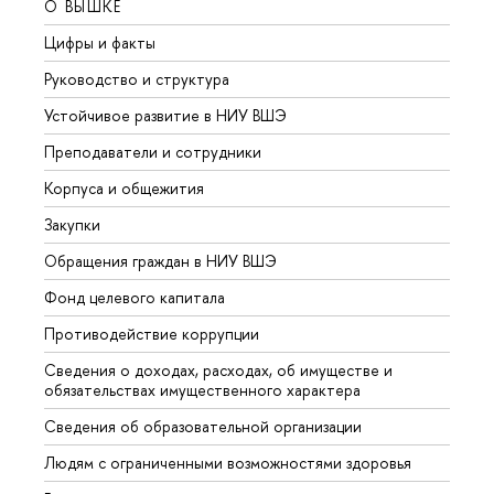
О ВЫШКЕ
ОБР
Цифры и факты
Лице
Руководство и структура
Довуз
Устойчивое развитие в НИУ ВШЭ
Олим
Преподаватели и сотрудники
Прием
Корпуса и общежития
Вышк
Закупки
Прием
Обращения граждан в НИУ ВШЭ
Аспир
Фонд целевого капитала
Допол
Противодействие коррупции
Центр
Сведения о доходах, расходах, об имуществе и
Бизне
обязательствах имущественного характера
Образ
Сведения об образовательной организации
Обрат
Людям с ограниченными возможностями здоровья