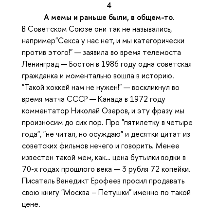
4
А мемы и раньше были, в общем-то.
В Советском Союзе они так не назывались,
например"Секса у нас нет, и мы категорически
против этого!" — заявила во время телемоста
Ленинград — Бостон в 1986 году одна советская
гражданка и моментально вошла в историю.
"Такой хоккей нам не нужен!" — воскликнул во
время матча СССР — Канада в 1972 году
комментатор Николай Озеров, и эту фразу мы
произносим до сих пор. Про "пятилетку в четыре
года", "не читал, но осуждаю" и десятки цитат из
советских фильмов нечего и говорить. Менее
известен такой мем, как… цена бутылки водки в
70-х годах прошлого века — 3 рубля 72 копейки.
Писатель Венедикт Ерофеев просил продавать
свою книгу "Москва – Петушки" именно по такой
цене.