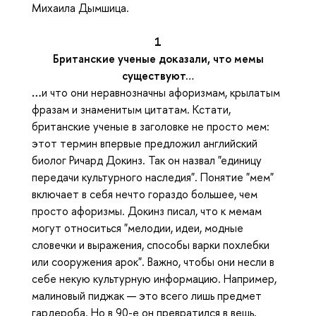
Михаила Дымшица.
1
Британские ученые доказали, что мемы
существуют…
…
и что они неравнозначны афоризмам, крылатым
фразам и знаменитым цитатам. Кстати,
британские ученые в заголовке не просто мем:
этот термин впервые предложил английский
биолог Ричард Докинз. Так он назвал "единицу
передачи культурного наследия". Понятие "мем"
включает в себя нечто гораздо большее, чем
просто афоризмы. Докинз писал, что к мемам
могут относиться "мелодии, идеи, модные
словечки и выражения, способы варки похлебки
или сооружения арок". Важно, чтобы они несли в
себе некую культурную информацию. Например,
малиновый пиджак — это всего лишь предмет
гардероба. Но в 90-е он превратился в вещь,