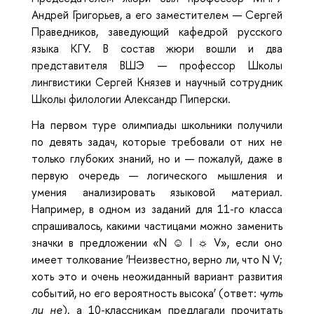
Андрей Григорьев, а его заместителем — Сергей
Праведников, заведующий кафедрой русского
языка КГУ. В состав жюри вошли и два
представителя ВШЭ — профессор Школы
лингвистики Сергей Князев и научный сотрудник
Школы филологии Александр Пиперски.
На первом туре олимпиады школьники получили
по девять задач, которые требовали от них не
только глубоких знаний, но и — пожалуй, даже в
первую очередь — логического мышления и
умения анализировать языковой материал.
Например, в одном из заданий для 11-го класса
спрашивалось, какими частицами можно заменить
значки в предложении «N ☺ I ☼ V», если оно
имеет толкование ‘Неизвестно, верно ли, что N V;
хоть это и очень неожиданный вариант развития
событий, но его вероятность высока’ (ответ:
чуть
ли не
), а 10-классникам предлагали прочитать