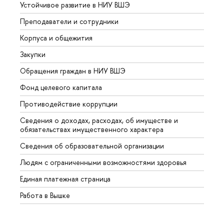
Устойчивое развитие в НИУ ВШЭ
Олим
Преподаватели и сотрудники
Прием
Корпуса и общежития
Вышк
Закупки
Прием
Обращения граждан в НИУ ВШЭ
Аспир
Фонд целевого капитала
Допол
Противодействие коррупции
Центр
Сведения о доходах, расходах, об имуществе и
Бизне
обязательствах имущественного характера
Образ
Сведения об образовательной организации
Обрат
Людям с ограниченными возможностями здоровья
Единая платежная страница
Работа в Вышке