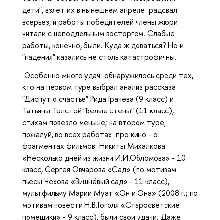
дети", взлет их в нынешнем апреле радовал
всерьез, и работы победителей члены жюри
читали с неподдельным восторгом. Слабые
работы, конечно, были. Куда ж деваться? Но и
"падения" казались не столь катастрофичны.
Особенно много удач обнаружилось среди тех,
кто на первом туре выбрал анализ рассказа
"Диспут о счастье" Рида Грачева (9 класс) и
Татьяны Толстой "Белые стены" (11 класс),
стихам повезло меньше; на втором туре,
пожалуй, во всех работах про кино - о
фрагментах фильмов Никиты Михалкова
«Несколько дней из жизни И.И.Обломова» - 10
класс, Сергея Овчарова «Сад» (по мотивам
пьесы Чехова «Вишнёвый сад» - 11 класс),
мультфильму Марии Муат «Он и Она» (2008 г.; по
мотивам повести Н.В.Гоголя «Старосветские
помещики» - 9 класс), были свои удачи. Даже