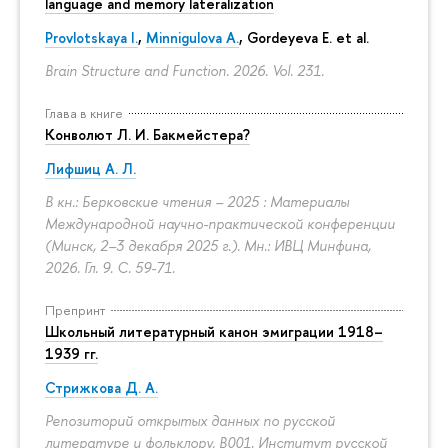
language and memory lateralization
Provlotskaya I.
,
Minnigulova A.
, Gordeyeva E. et al.
Brain Structure and Function. 2026. Vol. 231.
Глава в книге
Конволют Л. И. Бакмейстера?
Лифшиц А. Л.
В кн.: Берковские чтения – 2025 : Материалы
Международной научно-практической конференции
(Минск, 2–3 декабря 2025 г.). Мн.: ИВЦ Минфина,
2026. Гл. 9.
С. 59-71.
Препринт
Школьный литературный канон эмиграции 1918–
1939 гг.
Стрижкова Д. А.
Репозиторий открытых данных по русской
литературе и фольклору. B001. Институт русской