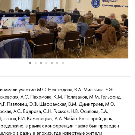
инимали участие М.С. Неклюдова, В.А. Мильчина, Е.Э.
ыжевская, А.С. Пахомова, К.М. Поливанов, М.М. Гельфонд,
М.Г. Павловец, Э.Ф. Шафранская, В.М. Димитриев, М.О.
ская, А.С. Бодрова, С.Н. Гуськов, Н.В. Осипова, Е.А.
Цыганов, Е.И. Каменецкая, А.А. Чабан. Во второй день,
ределкино, в рамках конференции также был проведен
еделкино в разные эпохи», где известные жители