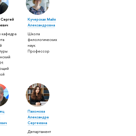
в Сергей
Кучерская Майя
евич
Александровна
я кафедра
Школа
ута
филологических
й
наук:
туры
Профессор
нский
АН:
ующий
рой
вец
Пахомова
л
Александра
евич
Сергеевна
Департамент