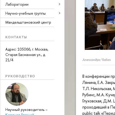
Лаборатории
Научно-учебные группы
Мандельштамовский центр
КОНТАКТЫ
Адрес: 105066, г. Москва,
Старая Басманная ул., д.
21/4
Александра Чабан
В конференции пр
РУКОВОДСТВО
Лямина, Е.А. Закр
Т.Л. Никольская, 
Рубинс, М.А. Кучер
Глуховская, Д.М. 
проходивший в Пе
Научный руководитель
–
public talk «Пер
Казарцев Евгений