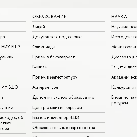
ОБРАЗОВАНИЕ
НАУКА
Лицей
Научные под
ура
Довузовская подготовка
Исследовате
в НИУ ВШЭ
Олимпиады
Мониторинг
удники
Прием в бакалавриат
Диссертаци
Вышка+
Защиты дисс
Прием в магистратуру
Академическ
 НИУ ВШЭ
Аспирантура
Конкурсы и 
ла
Дополнительное образование
Внешние на
ресурсы
рупции
Центр развития карьеры
асходах, об
Бизнес-инкубатор ВШЭ
ьствах
Образовательные партнерства
тера