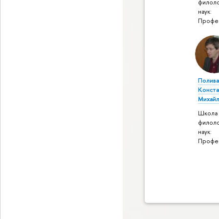
филоло
наук:
Профе
Полива
Конста
Михайл
Школа
филоло
наук:
Профе