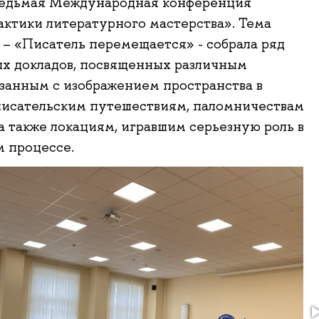
седьмая Международная конференция
актики литературного мастерства». Тема
– «Писатель перемещается» - собрала ряд
х докладов, посвященных различным
язанным с изображением пространства в
писательским путешествиям, паломничествам
 а также локациям, игравшим серьезную роль в
 процессе.