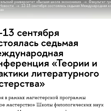
ельский университет «Высшая школа экономики»
Факультет гу
Новости
12-13 сентября состоялась седьмая Международная к
ва»
-13 сентября
стоялась седьмая
ждународная
нференция «Теории и
актики литературного
стерства»
ря в рамках магистерской программы
ое мастерство» Школы филологических наук