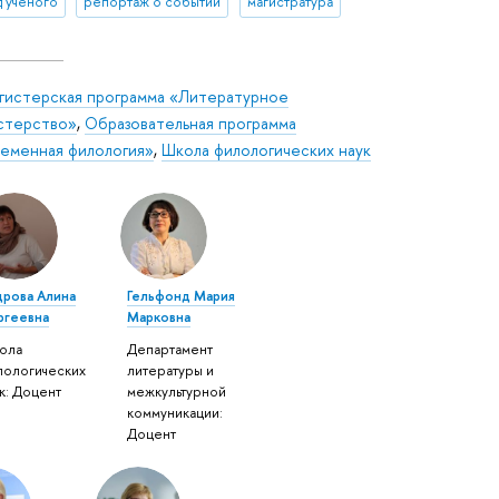
д ученого
репортаж о событии
магистратура
гистерская программа «Литературное
стерство»
,
Образовательная программа
еменная филология»
,
Школа филологических наук
дрова Алина
Гельфонд Мария
ргеевна
Марковна
ола
Департамент
лологических
литературы и
к: Доцент
межкультурной
коммуникации:
Доцент