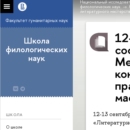
Национальный исследоват
филологических наук
литературного мастерст
Факультет гуманитарных наук
12
Школа
со
филологических
наук
Ме
ко
пр
ма
12-13 сентяб
ШКОЛА
«Литературн
О школе