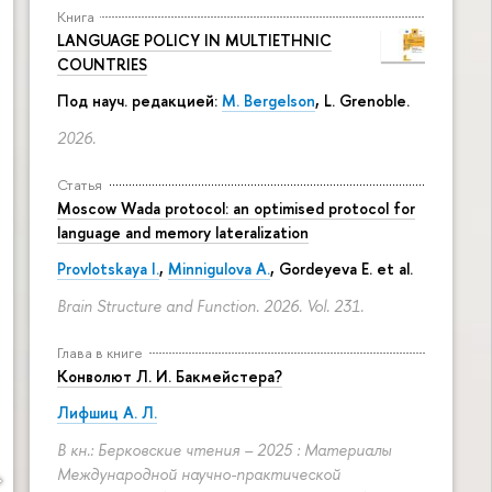
Книга
LANGUAGE POLICY IN MULTIETHNIC
COUNTRIES
Под науч. редакцией:
M. Bergelson
, L. Grenoble.
2026.
Статья
Moscow Wada protocol: an optimised protocol for
language and memory lateralization
Provlotskaya I.
,
Minnigulova A.
, Gordeyeva E. et al.
Brain Structure and Function. 2026. Vol. 231.
Глава в книге
Конволют Л. И. Бакмейстера?
Лифшиц А. Л.
В кн.: Берковские чтения – 2025 : Материалы
Международной научно-практической