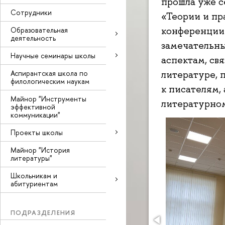
прошла уже 
Сотрудники
«Теории и пр
конференции 
Образовательная
деятельность
замечательны
Научные семинары школы
аспектам, св
Аспирантская школа по
литературе, 
филологическим наукам
к писателям,
Майнор "Инструменты
литературном
эффективной
коммуникации"
Проекты школы
Майнор "История
литературы"
Школьникам и
абитуриентам
ПОДРАЗДЕЛЕНИЯ