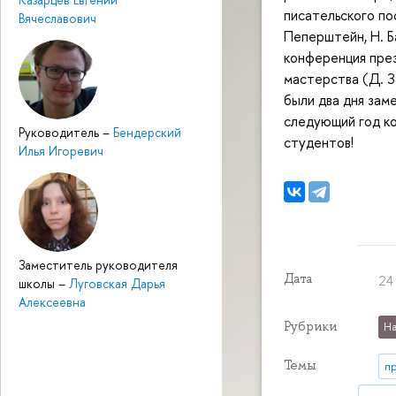
писательского пос
Вячеславович
Пеперштейн, Н. Б
конференция пре
мастерства (Д. З
были два дня зам
следующий год к
Руководитель
–
Бендерский
студентов!
Илья Игоревич
Заместитель руководителя
Дата
24
школы
–
Луговская Дарья
Алексеевна
Рубрики
На
Темы
п