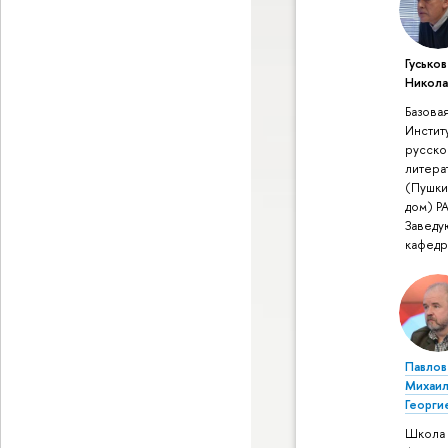
Гусько
Никола
Базова
Инстит
русско
литера
(Пушки
дом) Р
Завед
кафед
Павло
Михаи
Георги
Школа