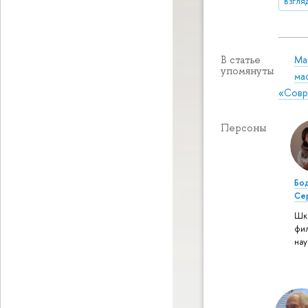
взгля
Ма
В статье
упомянуты
ма
«Совр
Персоны
Бо
Се
Шк
фи
нау