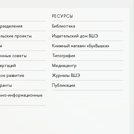
РЕСУРСЫ
разделения
Библиотека
льские проекты
Издательский дом ВШЭ
и
Книжный магазин «БукВышка»
онные советы
Типография
ертаций
Медиацентр
ое развитие
Журналы ВШЭ
гранты
Публикации
учно-информационные