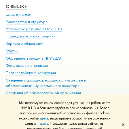
О ВЫШКЕ
ОБ
Цифры и факты
Ли
Руководство и структура
Дов
Устойчивое развитие в НИУ ВШЭ
Ол
Преподаватели и сотрудники
При
Корпуса и общежития
Вы
Закупки
При
Обращения граждан в НИУ ВШЭ
Ас
Фонд целевого капитала
До
Противодействие коррупции
Цен
Сведения о доходах, расходах, об имуществе и
Би
обязательствах имущественного характера
Об
Сведения об образовательной организации
Обр
Людям с ограниченными возможностями здоровья
Мы используем файлы cookies для улучшения работы сайта
Единая платежная страница
НИУ ВШЭ и большего удобства его использования. Более
подробную информацию об использовании файлов cookies
Работа в Вышке
можно найти
здесь
, наши правила обработки персональных
данных –
здесь
. Продолжая пользоваться сайтом, вы
✖
Редактору
подтверждаете, что были проинформированы об