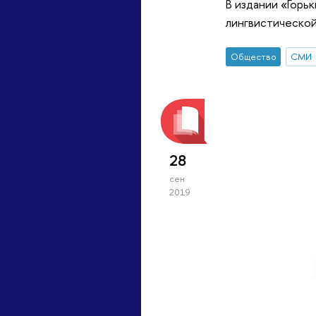
В издании «Горь
лингвистическо
Общество
СМИ
28
сен
2019