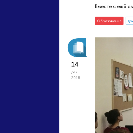
Вместе с ещё дв
Образование
до
14
дек
2018