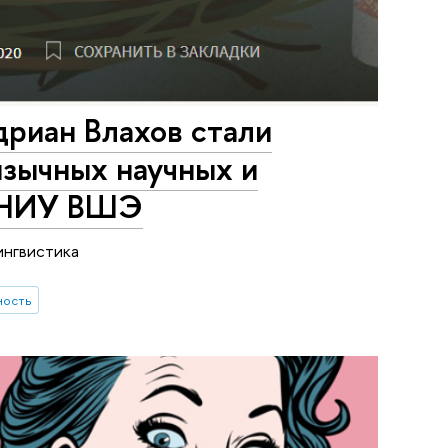
риан Влахов стали
язычных научных и
в НИУ ВШЭ
ингвистика
ность