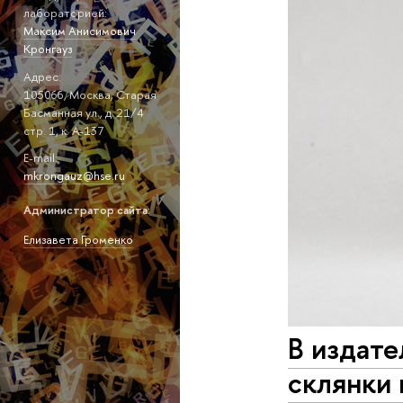
лабораторией:
Максим Анисимович
Кронгауз
Адрес:
105066, Москва, Старая
Басманная ул., д. 21/4
стр. 1, к. А-137
E-mail:
mkrongauz@hse.ru
Администратор сайта:
Елизавета Громенко
В издате
склянки 