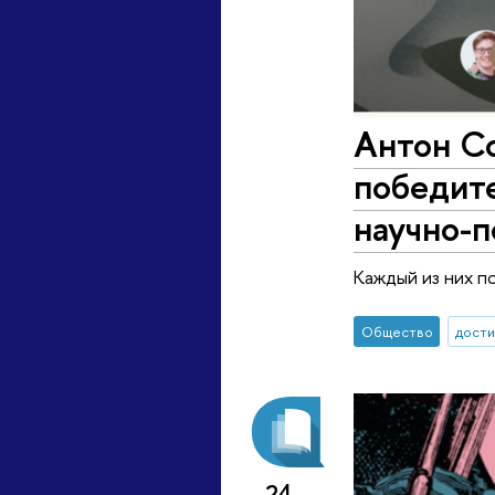
Антон Со
победит
научно-
Каждый из них п
Общество
дост
24