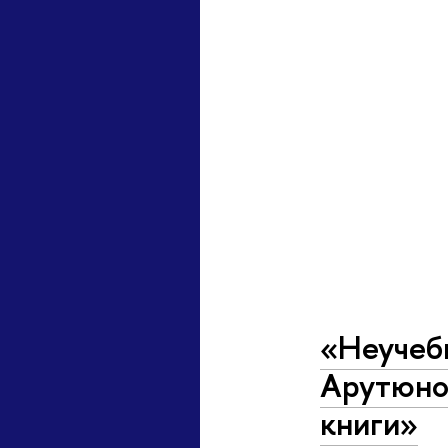
«Неучебн
Арутюнов
книги»