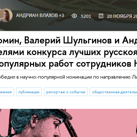
мин, Валерий Шульгинов и Анд
елями конкурса лучших русско
популярных работ сотруднико
обедил в научно-популярной номинации по направлению Л
ижения
публикации
репортаж о событии
общественная деятель