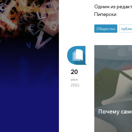
Одним из редакт
Пиперски
Общество
публи
20
июн
2021