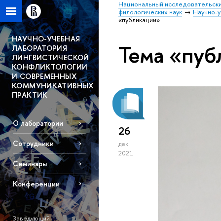
Национальный исследовательски
филологических наук
Научно-у
«публикации»
НАУЧНО-УЧЕБНАЯ
Тема «пуб
ЛАБОРАТОРИЯ
ЛИНГВИСТИЧЕСКОЙ
КОНФЛИКТОЛОГИИ
И СОВРЕМЕННЫХ
КОММУНИКАТИВНЫХ
ПРАКТИК
О лаборатории
26
Сотрудники
дек
2021
Семинары
Конференции
Заведующий