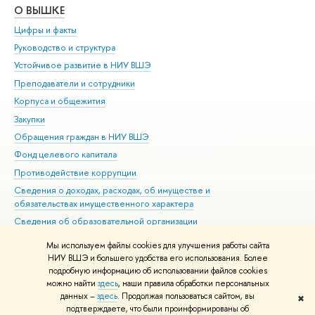
О ВЫШКЕ
ОБ
Цифры и факты
Ли
Руководство и структура
Дов
Устойчивое развитие в НИУ ВШЭ
Ол
Преподаватели и сотрудники
При
Корпуса и общежития
Вы
Закупки
При
Обращения граждан в НИУ ВШЭ
Ас
Фонд целевого капитала
До
Противодействие коррупции
Цен
Сведения о доходах, расходах, об имуществе и
Би
обязательствах имущественного характера
Об
Сведения об образовательной организации
Обр
Людям с ограниченными возможностями здоровья
Мы используем файлы cookies для улучшения работы сайта
Единая платежная страница
НИУ ВШЭ и большего удобства его использования. Более
подробную информацию об использовании файлов cookies
Работа в Вышке
можно найти
здесь
, наши правила обработки персональных
данных –
здесь
. Продолжая пользоваться сайтом, вы
✖
Редактору
подтверждаете, что были проинформированы об