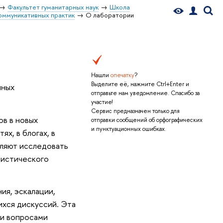
Факультет гуманитарных наук
Школа
оммуникативных практик
О лаборатории
Нашли
опечатку
?
Выделите её, нажмите Ctrl+Enter и
нных
отправьте нам уведомление. Спасибо за
участие!
Сервис предназначен только для
ов в новых
отправки сообщений об орфографических
и пунктуационных ошибках.
х, в блогах, в
оляют исследовать
вистического
ия, эскалации,
хся дискуссий. Эта
 и вопросами