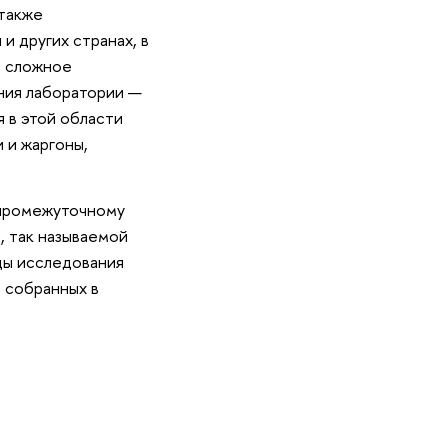
 также
и других странах, в
в сложное
ния лаборатории —
 в этой области
 и жаргоны,
 промежуточному
, так называемой
ды исследования
 собранных в