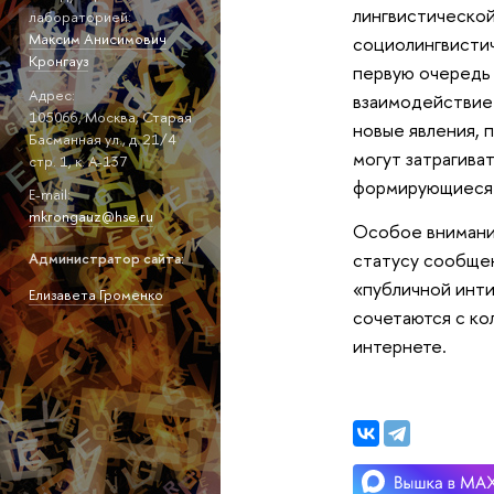
лингвистической
лабораторией:
Максим Анисимович
социолингвистич
Кронгауз
первую очередь 
Адрес:
взаимодействие 
105066, Москва, Старая
новые явления, 
Басманная ул., д. 21/4
могут затрагиват
стр. 1, к. А-137
формирующиеся 
E-mail:
mkrongauz@hse.ru
Особое внимани
статусу сообщен
Администратор сайта:
«публичной инти
Елизавета Громенко
сочетаются с ко
интернете.