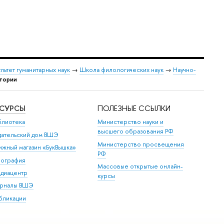
льтет гуманитарных наук
→
Школа филологических наук
→
Научно-
тории
ЕСУРСЫ
ПОЛЕЗНЫЕ ССЫЛКИ
блиотека
Министерство науки и
высшего образования РФ
дательский дом ВШЭ
Министерство просвещения
ижный магазин «БукВышка»
РФ
пография
Массовые открытые онлайн-
диацентр
курсы
рналы ВШЭ
бликации