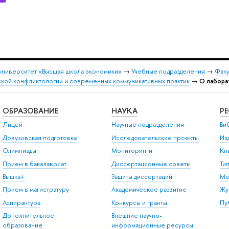
университет «Высшая школа экономики»
→
Учебные подразделения
→
Факу
ской конфликтологии и современных коммуникативных практик
→
О лабора
ОБРАЗОВАНИЕ
НАУКА
Р
Лицей
Научные подразделения
Би
Довузовская подготовка
Исследовательские проекты
Из
Олимпиады
Мониторинги
Кн
Прием в бакалавриат
Диссертационные советы
Ти
Вышка+
Защиты диссертаций
Ме
Прием в магистратуру
Академическое развитие
Жу
Аспирантура
Конкурсы и гранты
Пу
Дополнительное
Внешние научно-
образование
информационные ресурсы