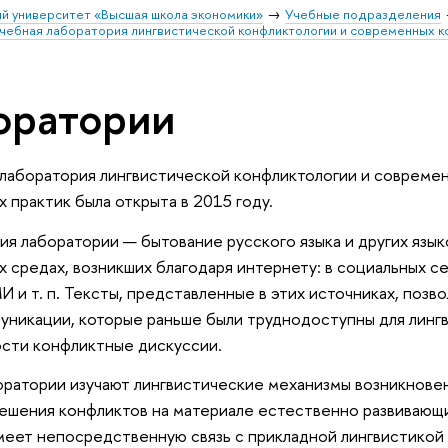
й университет «Высшая школа экономики»
Учебные подразделения
чебная лаборатория лингвистической конфликтологии и современных к
оратории
лаборатория лингвистической конфликтологии и совреме
 практик была открыта в 2015 году.
ия лаборатории — бытование русского языка и других язык
средах, возникших благодаря интернету: в социальных сетя
 и т. п. Тексты, представленные в этих источниках, позв
уникации, которые раньше были труднодоступны для линг
ности конфликтные дискуссии.
ратории изучают лингвистические механизмы возникновен
ешения конфликтов на материале естественно развивающи
еет непосредственную связь с прикладной лингвистикой