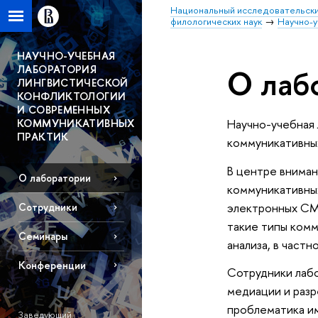
Национальный исследовательски
филологических наук
Научно-у
НАУЧНО-УЧЕБНАЯ
ЛАБОРАТОРИЯ
О лаб
ЛИНГВИСТИЧЕСКОЙ
КОНФЛИКТОЛОГИИ
И СОВРЕМЕННЫХ
КОММУНИКАТИВНЫХ
Научно-учебная 
ПРАКТИК
коммуникативных
В центре вниман
О лаборатории
коммуникативных 
электронных СМИ
Сотрудники
такие типы комм
Семинары
анализа, в част
Конференции
Сотрудники лабо
медиации и разр
проблематика им
Заведующий