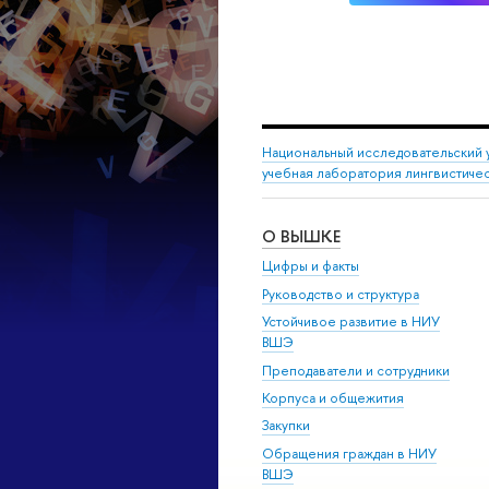
Национальный исследовательский 
учебная лаборатория лингвистиче
О ВЫШКЕ
Цифры и факты
Руководство и структура
Устойчивое развитие в НИУ
ВШЭ
Преподаватели и сотрудники
Корпуса и общежития
Закупки
Обращения граждан в НИУ
ВШЭ