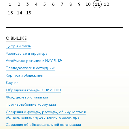
1
2
3
4
5
6
7
8
9
10
11
12
13
14
15
О ВЫШКЕ
ОБ
Цифры и факты
Ли
Руководство и структура
Дов
Устойчивое развитие в НИУ ВШЭ
Ол
Преподаватели и сотрудники
При
Корпуса и общежития
Вы
Закупки
При
Обращения граждан в НИУ ВШЭ
Ас
Фонд целевого капитала
До
Противодействие коррупции
Цен
Сведения о доходах, расходах, об имуществе и
Би
обязательствах имущественного характера
Об
Сведения об образовательной организации
Обр