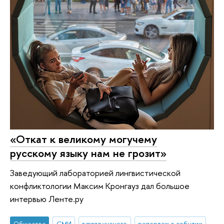
«Откат к великому могучему
русскому языку нам не грозит»
Заведующий лабораторией лингвистической
конфликтологии Максим Кронгауз дал большое
интервью Ленте.ру
Общество
СМИ
взгляд ученого
репортаж о событии