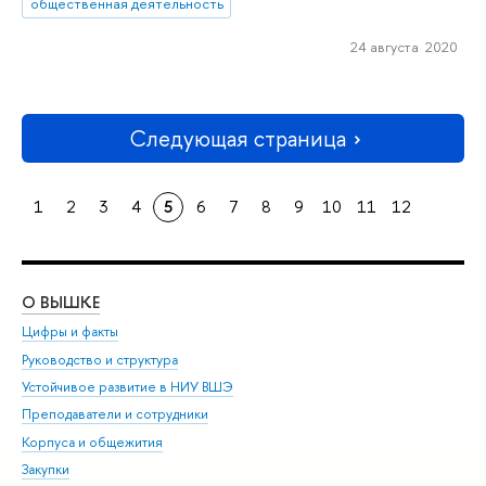
общественная деятельность
24 августа 2020
Следующая страница
1
2
3
4
5
6
7
8
9
10
11
12
О ВЫШКЕ
ОБ
Цифры и факты
Ли
Руководство и структура
Дов
Устойчивое развитие в НИУ ВШЭ
Ол
Преподаватели и сотрудники
При
Корпуса и общежития
Вы
Закупки
При