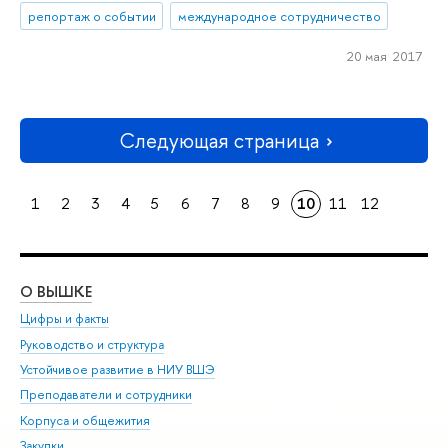
репортаж о событии
международное сотрудничество
20 мая 2017
Следующая страница
1
2
3
4
5
6
7
8
9
10
11
12
О ВЫШКЕ
ОБ
Цифры и факты
Ли
Руководство и структура
Дов
Устойчивое развитие в НИУ ВШЭ
Ол
Преподаватели и сотрудники
При
Корпуса и общежития
Вы
Закупки
При