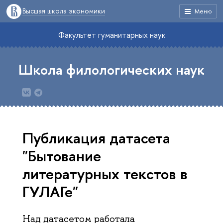
Высшая школа экономики
Меню
Факультет гуманитарных наук
Школа филологических наук
Публикация датасета
"Бытование
литературных текстов в
ГУЛАГе"
Над датасетом работала