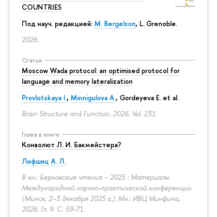
COUNTRIES
Под науч. редакцией:
M. Bergelson
, L. Grenoble.
2026.
Статья
Moscow Wada protocol: an optimised protocol for
language and memory lateralization
Provlotskaya I.
,
Minnigulova A.
, Gordeyeva E. et al.
Brain Structure and Function. 2026. Vol. 231.
Глава в книге
Конволют Л. И. Бакмейстера?
Лифшиц А. Л.
В кн.: Берковские чтения – 2025 : Материалы
Международной научно-практической конференции
(Минск, 2–3 декабря 2025 г.). Мн.: ИВЦ Минфина,
2026. Гл. 9.
С. 59-71.