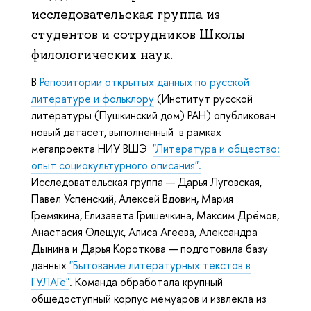
исследовательская группа из
студентов и сотрудников Школы
филологическиx наук.
В
Репозитории открытых данных по русской
литературе и фольклору
(Институт русской
литературы (Пушкинский дом) РАН) опубликован
новый датасет, выполненный в рамках
мегапроекта НИУ ВШЭ
"Литература и общество:
опыт социокультурного описания".
Исследовательская группа — Дарья Луговская,
Павел Успенский, Алексей Вдовин, Мария
Гремякина, Елизавета Гришечкина, Максим Дрёмов,
Анастасия Олещук, Алиса Агеева, Александра
Дынина и Дарья Короткова — подготовила базу
данных
"Бытование литературных текстов в
ГУЛАГе"
. Команда обработала крупный
общедоступный корпус мемуаров и извлекла из