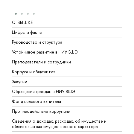
О ВЫШКЕ
ОБР
Цифры и факты
Лице
Руководство и структура
Довуз
Устойчивое развитие в НИУ ВШЭ
Олим
Преподаватели и сотрудники
Прием
Корпуса и общежития
Вышк
Закупки
Прием
Обращения граждан в НИУ ВШЭ
Аспир
Фонд целевого капитала
Допол
Противодействие коррупции
Центр
Сведения о доходах, расходах, об имуществе и
Бизне
обязательствах имущественного характера
Образ