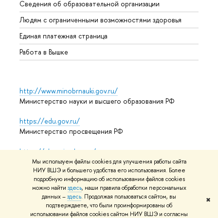
Сведения об образовательной организации
Обрат
Людям с ограниченными возможностями здоровья
Единая платежная страница
Работа в Вышке
http://www.minobrnauki.gov.ru/
Министерство науки и высшего образования РФ
https://edu.gov.ru/
Министерство просвещения РФ
https://elearning.hse.ru/mooc
Массовые открытые онлайн-курсы
Мы используем файлы cookies для улучшения работы сайта
НИУ ВШЭ и большего удобства его использования. Более
подробную информацию об использовании файлов cookies
можно найти
здесь
, наши правила обработки персональных
© НИУ ВШЭ 1993–2026
Адреса и контакты
Условия
данных –
здесь
. Продолжая пользоваться сайтом, вы
✖
подтверждаете, что были проинформированы об
использования материалов
Политика конфиденциальности
использовании файлов cookies сайтом НИУ ВШЭ и согласны
Карта сайта