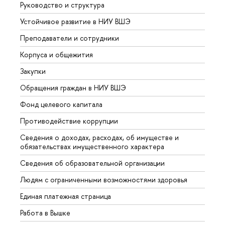
Руководство и структура
Довуз
Устойчивое развитие в НИУ ВШЭ
Олим
Преподаватели и сотрудники
Прием
Корпуса и общежития
Вышк
Закупки
Прием
Обращения граждан в НИУ ВШЭ
Аспир
Фонд целевого капитала
Допол
Противодействие коррупции
Центр
Сведения о доходах, расходах, об имуществе и
Бизне
обязательствах имущественного характера
Образ
Сведения об образовательной организации
Обрат
Людям с ограниченными возможностями здоровья
Единая платежная страница
Работа в Вышке