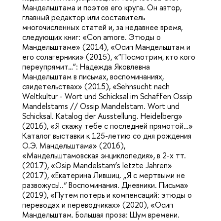
Мандельштама и поэтов его круга. Он автор,
главный редактор или составитель
многочисленных статей и, за недавнее время,
следующих книг: «Con amore. Этюды о
Мандельштаме» (2014), «Осип Мандельштам и
его солагерники» (2015), «”Посмотрим, кто кого
переупрямит…”: Надежда Яковлевна
Мандельштам в письмах, воспоминаниях,
свидетельствах» (2015), «Sehnsucht nach
Weltkultur - Wort und Schicksal im Schaffen Ossip
Mandelstams // Ossip Mandelstam. Wort und
Schicksal. Katalog der Ausstellung. Heidelberg»
(2016), «Я скажу тебе с последней прямотой…»
Каталог выставки к 125-летию со дня рождения
О.Э. Мандельштама» (2016),
«Мандельштамовская энциклопедия», в 2-х тт.
(2017), «Osip Mandelstam’s letzte Jahren»
(2017), «Екатерина Лившиц. „Я с мертвыми не
развожусь!..“ Воспоминания. Дневники. Письма»
(2019), «Путем потерь и компенсаций: этюды о
переводах и переводчиках» (2020), «Осип
Мандельштам. Большая проза: Шум времени.