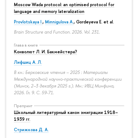
Moscow Wada protocol: an optimised protocol for
language and memory lateralization
Provlotskaya I.
,
Minnigulova A.
, Gordeyeva E. et al.
Brain Structure and Function. 2026. Vol. 231.
Глава в книге
Конволют Л. И. Бакмейстера?
Лифшиц А. Л.
В кн.: Берковские чтения – 2025 : Материалы
Международной научно-практической конференции
(Минск, 2–3 декабря 2025 г.). Мн.: ИВЦ Минфина,
2026. Гл. 9.
С. 59-71.
Препринт
Школьный литературный канон эмиграции 1918–
1939 гг.
Стрижкова Д. А.