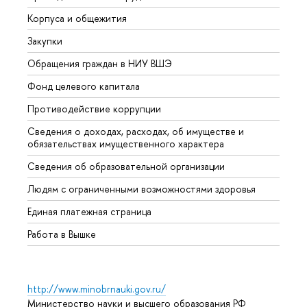
Корпуса и общежития
Вышк
Закупки
Прием
Обращения граждан в НИУ ВШЭ
Аспир
Фонд целевого капитала
Допол
Противодействие коррупции
Центр
Сведения о доходах, расходах, об имуществе и
Бизне
обязательствах имущественного характера
Образ
Сведения об образовательной организации
Обрат
Людям с ограниченными возможностями здоровья
Единая платежная страница
Работа в Вышке
http://www.minobrnauki.gov.ru/
Министерство науки и высшего образования РФ