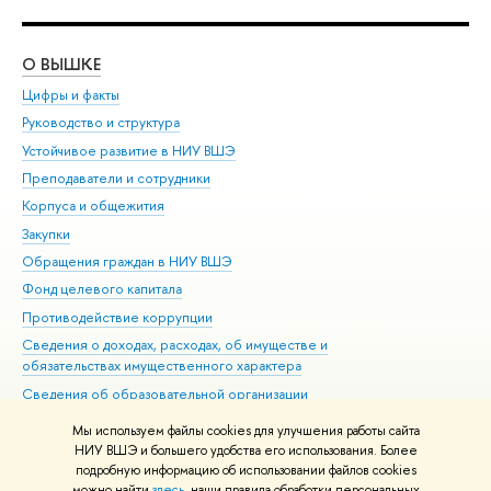
О ВЫШКЕ
ОБ
Цифры и факты
Ли
Руководство и структура
Дов
Устойчивое развитие в НИУ ВШЭ
Ол
Преподаватели и сотрудники
При
Корпуса и общежития
Вы
Закупки
При
Обращения граждан в НИУ ВШЭ
Ас
Фонд целевого капитала
До
Противодействие коррупции
Цен
Сведения о доходах, расходах, об имуществе и
Би
обязательствах имущественного характера
Об
Сведения об образовательной организации
Обр
Людям с ограниченными возможностями здоровья
Мы используем файлы cookies для улучшения работы сайта
Единая платежная страница
НИУ ВШЭ и большего удобства его использования. Более
подробную информацию об использовании файлов cookies
Работа в Вышке
можно найти
здесь
, наши правила обработки персональных