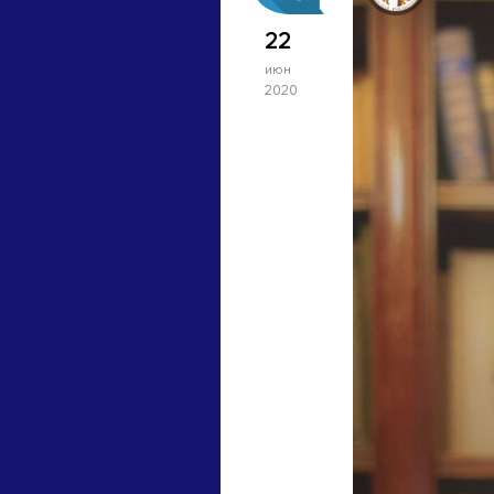
22
июн
2020