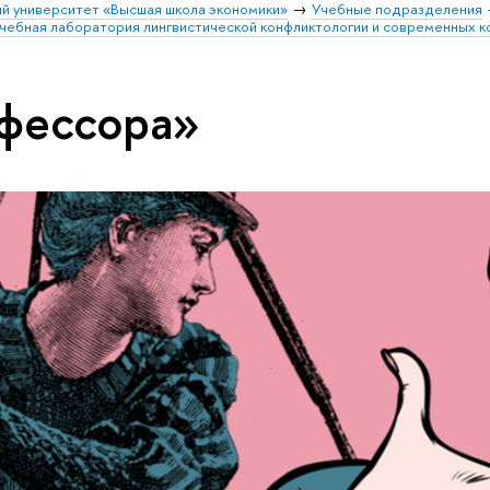
й университет «Высшая школа экономики»
Учебные подразделения
чебная лаборатория лингвистической конфликтологии и современных к
фессора»