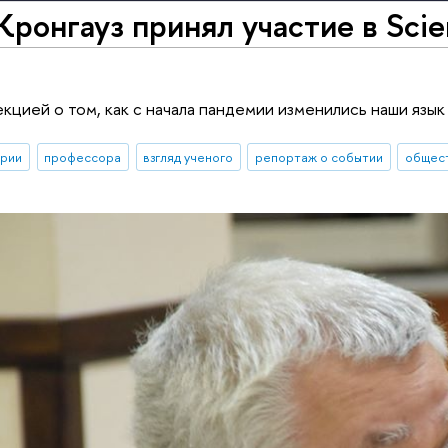
ронгауз принял участие в Scie
екцией о том, как с начала пандемии изменились наши язы
ории
профессора
взгляд ученого
репортаж о событии
общест