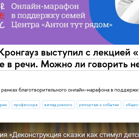
Кронгауз выступил с лекцией 
е в речи. Можно ли говорить не
 рамках благотворительного онлайн-марафона в поддержк
ории
профессора
взгляд ученого
репортаж о событии
общест