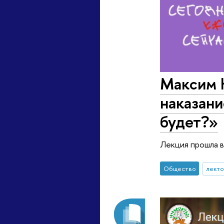
Максим 
наказани
будет?»
Лекция прошла в
Общество
лект