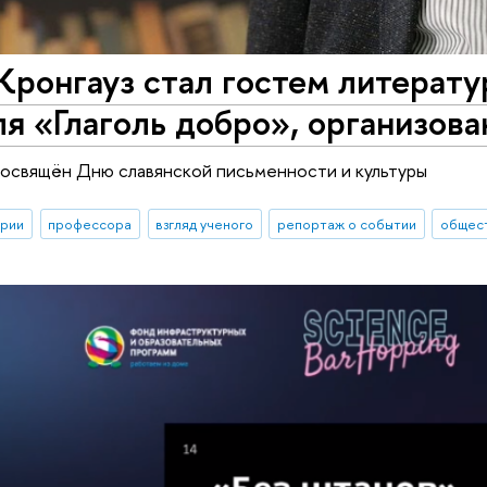
ронгауз стал гостем литерату
я «Глаголь добро», организов
посвящён Дню славянской письменности и культуры
ории
профессора
взгляд ученого
репортаж о событии
общест