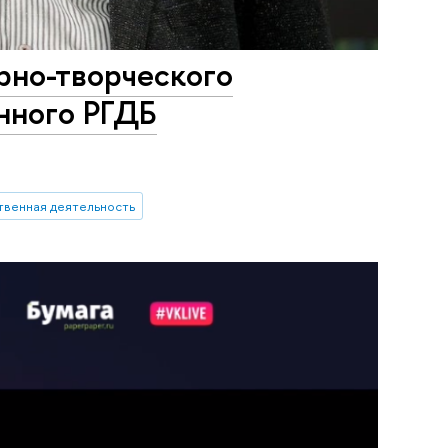
рно-творческого
анного РГДБ
венная деятельность