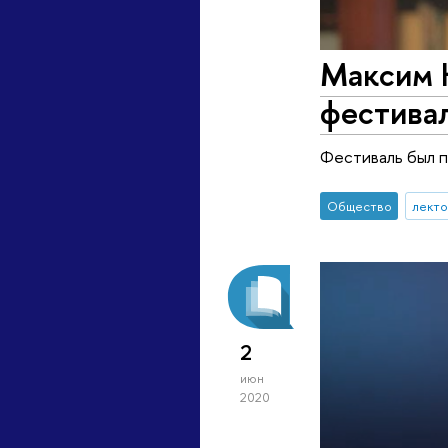
Максим К
фестивал
Фестиваль был 
Общество
лект
2
июн
2020