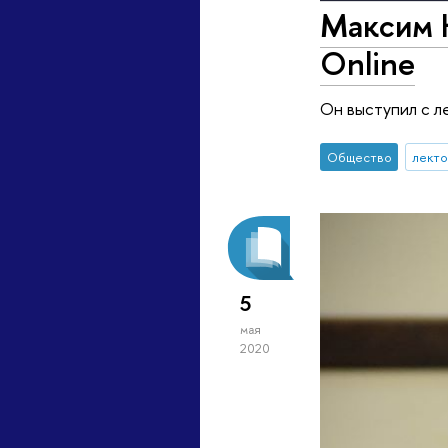
Максим К
Online
Он выступил с л
Общество
лект
5
мая
2020