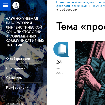
Национальный исследовательски
филологических наук
Научно-у
«профессора»
НАУЧНО-УЧЕБНАЯ
Тема «про
ЛАБОРАТОРИЯ
ЛИНГВИСТИЧЕСКОЙ
КОНФЛИКТОЛОГИИ
И СОВРЕМЕННЫХ
КОММУНИКАТИВНЫХ
ПРАКТИК
О лаборатории
24
Сотрудники
авг
2020
Семинары
Конференции
Заведующий