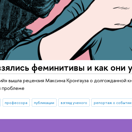
зялись феминитивы и как они 
кий» вышла рецензия Максима Кронгауза о долгожданной 
й проблеме
профессора
публикации
взгляд ученого
репортаж о событии