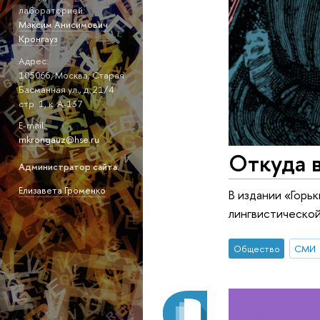
лабораторией:
Максим Анисимович
Кронгауз
Адрес:
105066, Москва, Старая
Басманная ул., д. 21/4
стр. 1, к. А-137
E-mail:
mkrongauz@hse.ru
Откуда в
Администратор сайта:
Елизавета Громенко
В издании «Горь
лингвистическо
Общество
СМИ