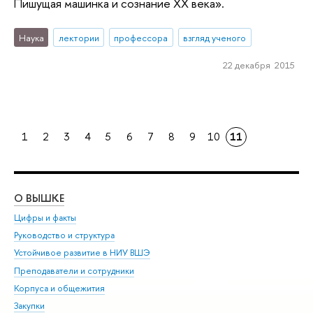
Пишущая машинка и сознание XX века».
Наука
лектории
профессора
взгляд ученого
22 декабря 2015
1
2
3
4
5
6
7
8
9
10
11
О ВЫШКЕ
ОБ
Цифры и факты
Ли
Руководство и структура
Дов
Устойчивое развитие в НИУ ВШЭ
Ол
Преподаватели и сотрудники
При
Корпуса и общежития
Вы
Закупки
При