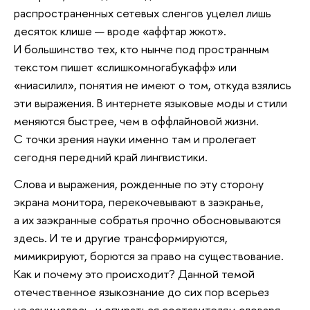
распространенных сетевых сленгов уцелел лишь
десяток клише — вроде «аффтар жжот».
И большинство тех, кто нынче под пространным
текстом пишет «слишкомногабукафф» или
«ниасилил», понятия не имеют о том, откуда взялись
эти выражения. В интернете языковые моды и стили
меняются быстрее, чем в оффлайновой жизни.
С точки зрения науки именно там и пролегает
сегодня передний край лингвистики.
Слова и выражения, рожденные по эту сторону
экрана монитора, перекочевывают в заэкранье,
а их заэкранные собратья прочно обосновываются
здесь. И те и другие трансформируются,
мимикрируют, борются за право на существование.
Как и почему это происходит? Данной темой
отечественное языкознание до сих пор всерьез
не занималось, и опираться составителям словаря