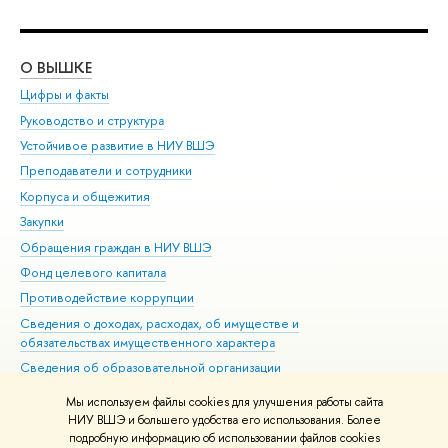
О ВЫШКЕ
ОБ
Цифры и факты
Ли
Руководство и структура
Дов
Устойчивое развитие в НИУ ВШЭ
Ол
Преподаватели и сотрудники
При
Корпуса и общежития
Вы
Закупки
При
Обращения граждан в НИУ ВШЭ
Ас
Фонд целевого капитала
До
Противодействие коррупции
Цен
Сведения о доходах, расходах, об имуществе и
Би
обязательствах имущественного характера
Об
Сведения об образовательной организации
Обр
Людям с ограниченными возможностями здоровья
Мы используем файлы cookies для улучшения работы сайта
Единая платежная страница
НИУ ВШЭ и большего удобства его использования. Более
подробную информацию об использовании файлов cookies
Работа в Вышке