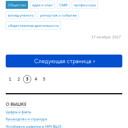
Общество
идеи и опыт
СМИ
профессора
взгляд ученого
репортаж о событии
общественная деятельность
17 октября 2017
Следующая страница
1
2
3
4
5
О ВЫШКЕ
ОБ
Цифры и факты
Ли
Руководство и структура
Дов
Устойчивое развитие в НИУ ВШЭ
Ол