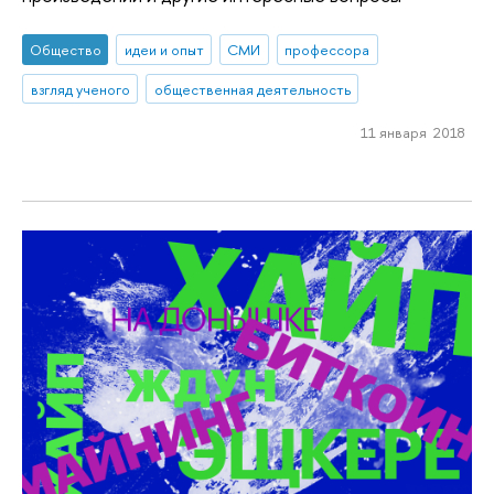
Общество
идеи и опыт
СМИ
профессора
взгляд ученого
общественная деятельность
11 января 2018