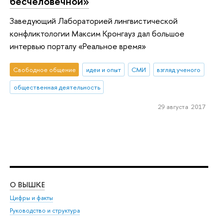
бесчеловечной»
Заведующий Лабораторией лингвистической
конфликтологии Максим Кронгауз дал большое
интервью порталу «Реальное время»
Свободное общение
идеи и опыт
СМИ
взгляд ученого
общественная деятельность
29 августа 2017
О ВЫШКЕ
ОБ
Цифры и факты
Ли
Руководство и структура
Дов