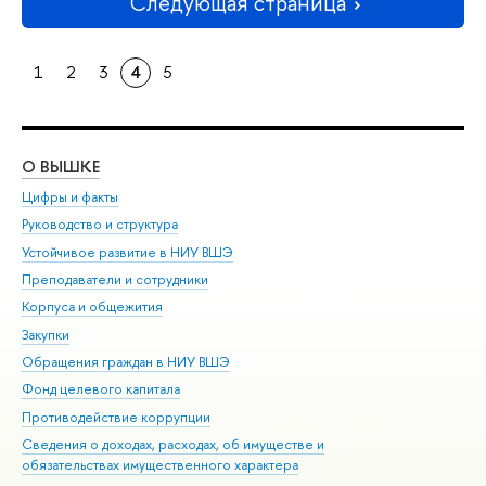
Следующая страница
1
2
3
4
5
О ВЫШКЕ
ОБ
Цифры и факты
Ли
Руководство и структура
Дов
Устойчивое развитие в НИУ ВШЭ
Ол
Преподаватели и сотрудники
При
Корпуса и общежития
Вы
Закупки
При
Обращения граждан в НИУ ВШЭ
Ас
Фонд целевого капитала
До
Противодействие коррупции
Цен
Сведения о доходах, расходах, об имуществе и
Би
обязательствах имущественного характера
Об