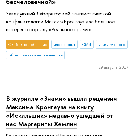
бесчеловечной»
Заведующий Лабораторией лингвистической
конфликтологии Максим Кронгауз дал большое
интервью порталу «Реальное время»
Свободное общение
идеи и опыт
СМИ
взгляд ученого
общественная деятельность
29 августа 2017
В журнале «Знамя» вышла рецензия
Максима Кронгауза на книгу
«Искальщик» недавно ушедшей от
нас Маргариты Хемлин
Рецензия называется «Искальщик ответов,