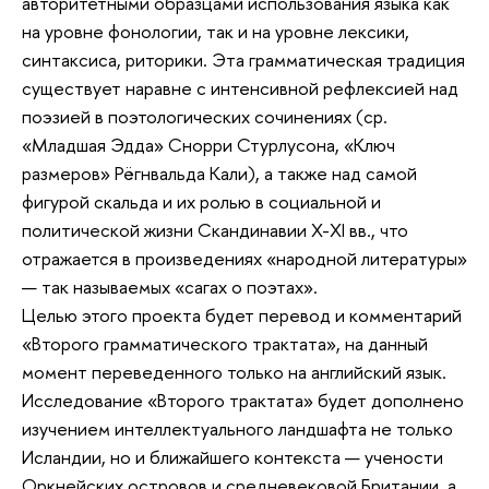
авторитетными образцами использования языка как
на уровне фонологии, так и на уровне лексики,
синтаксиса, риторики. Эта грамматическая традиция
существует наравне с интенсивной рефлексией над
поэзией в поэтологических сочинениях (ср.
«Младшая Эдда» Снорри Стурлусона, «Ключ
размеров» Рёгнвальда Кали), а также над самой
фигурой скальда и их ролью в социальной и
политической жизни Скандинавии X-XI вв., что
отражается в произведениях «народной литературы»
— так называемых «сагах о поэтах».
Целью этого проекта будет перевод и комментарий
«Второго грамматического трактата», на данный
момент переведенного только на английский язык.
Исследование «Второго трактата» будет дополнено
изучением интеллектуального ландшафта не только
Исландии, но и ближайшего контекста — учености
Оркнейских островов и средневековой Британии, а