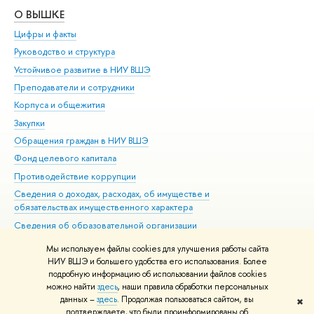
О ВЫШКЕ
ОБ
Цифры и факты
Ли
Руководство и структура
Дов
Устойчивое развитие в НИУ ВШЭ
Ол
Преподаватели и сотрудники
При
Корпуса и общежития
Вы
Закупки
При
Обращения граждан в НИУ ВШЭ
Ас
Фонд целевого капитала
До
Противодействие коррупции
Цен
Сведения о доходах, расходах, об имуществе и
Би
обязательствах имущественного характера
Об
Сведения об образовательной организации
Обр
Людям с ограниченными возможностями здоровья
Мы используем файлы cookies для улучшения работы сайта
Единая платежная страница
НИУ ВШЭ и большего удобства его использования. Более
подробную информацию об использовании файлов cookies
Работа в Вышке
можно найти
здесь
, наши правила обработки персональных
данных –
здесь
. Продолжая пользоваться сайтом, вы
✖
Редактору
подтверждаете, что были проинформированы об