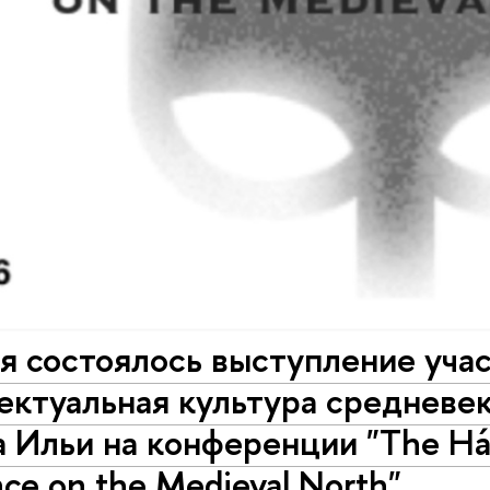
я состоялось выступление уча
ектуальная культура средневе
Ильи на конференции "The Hásk
ce on the Medieval North"