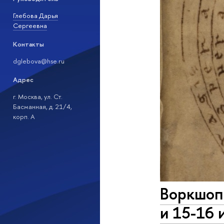
Глебова Дарья
Сергеевна
Контакты
dglebova@hse.ru
Адрес
г. Москва, ул. Ст.
Басманная, д. 21/4,
корп. А
Воркшоп 
и 15-16 