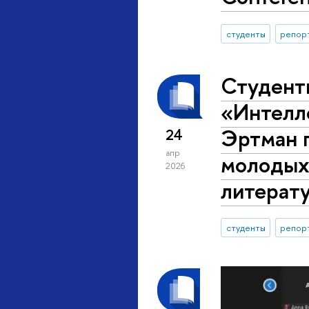
студенты
репор
Студент
«Интелл
Эртман 
24
апр
молодых 
2026
литерат
студенты
репор