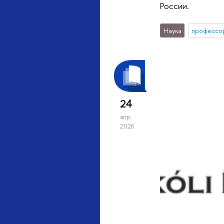
России.
Наука
профессо
24
апр
2026