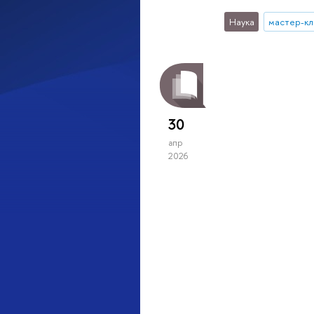
Наука
мастер-кл
30
апр
2026