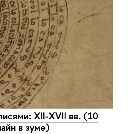
сями: XII-XVII вв. (10
айн в зуме)