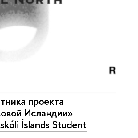
стника проекта
ковой Исландии»
óli Íslands Student