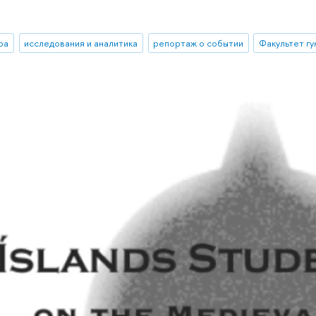
ра
исследования и аналитика
репортаж о событии
Факультет гу