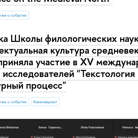
таж о событии
ка Школы филологических наук
ектуальная культура средневе
приняла участие в XV междун
исследователей "Текстология 
урный процесс"
таж о событии
бакалавриат