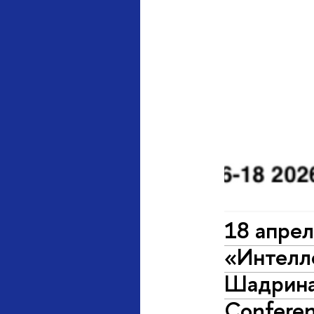
18 апрел
«Интелл
Шадрина 
Conferen