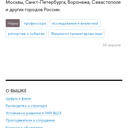
Москвы, Санкт-Петербурга, Воронежа, Севастополя
и других городов России.
Наука
профессора
исследования и аналитика
репортаж о событии
Факультет гуманитарных наук
30 апреля
О ВЫШКЕ
ОБ
Цифры и факты
Ли
Руководство и структура
Дов
Устойчивое развитие в НИУ ВШЭ
Ол
Преподаватели и сотрудники
При
Корпуса и общежития
Вы