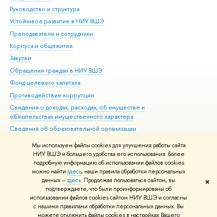
Руководство и структура
Дов
Устойчивое развитие в НИУ ВШЭ
Ол
Преподаватели и сотрудники
При
Корпуса и общежития
Вы
Закупки
При
Обращения граждан в НИУ ВШЭ
Ас
Фонд целевого капитала
До
Противодействие коррупции
Цен
Сведения о доходах, расходах, об имуществе и
Би
обязательствах имущественного характера
Об
Сведения об образовательной организации
Обр
Людям с ограниченными возможностями здоровья
Мы используем файлы cookies для улучшения работы сайта
Единая платежная страница
НИУ ВШЭ и большего удобства его использования. Более
подробную информацию об использовании файлов cookies
Работа в Вышке
можно найти
здесь
, наши правила обработки персональных
данных –
здесь
. Продолжая пользоваться сайтом, вы
✖
Редактору
подтверждаете, что были проинформированы об
© НИУ ВШЭ 1993–2026
Адреса и контакты
Условия использования
использовании файлов cookies сайтом НИУ ВШЭ и согласны
с нашими правилами обработки персональных данных. Вы
материалов
Политика конфиденциальности
Карта сайта
можете отключить файлы cookies в настройках Вашего
Шрифты HSE Sans и HSE Slab разработаны в
Школе дизайна НИУ ВШЭ