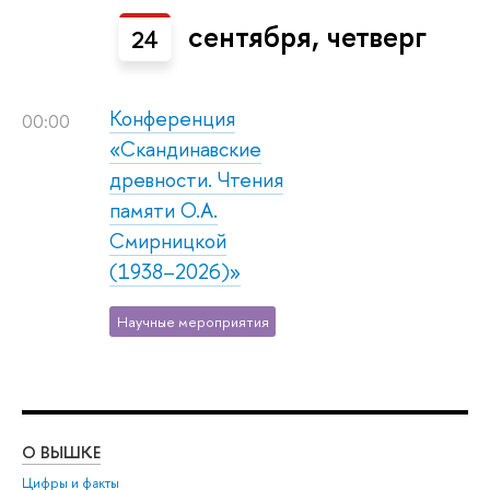
сентября, четверг
24
Конференция
00:00
«Скандинавские
древности. Чтения
памяти О.А.
Смирницкой
(1938–2026)»
Научные мероприятия
О ВЫШКЕ
ОБ
Цифры и факты
Ли