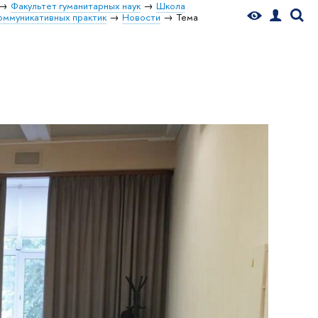
Факультет гуманитарных наук
Школа
оммуникативных практик
Новости
Тема