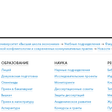
университет «Высшая школа экономики»
→
Учебные подразделения
→
Факу
ской конфликтологии и современных коммуникативных практик
→
Новости
ОБРАЗОВАНИЕ
НАУКА
Р
Лицей
Научные подразделения
Би
Довузовская подготовка
Исследовательские проекты
Из
Олимпиады
Мониторинги
Кн
Прием в бакалавриат
Диссертационные советы
Ти
Вышка+
Защиты диссертаций
Ме
Прием в магистратуру
Академическое развитие
Жу
Аспирантура
Конкурсы и гранты
Пу