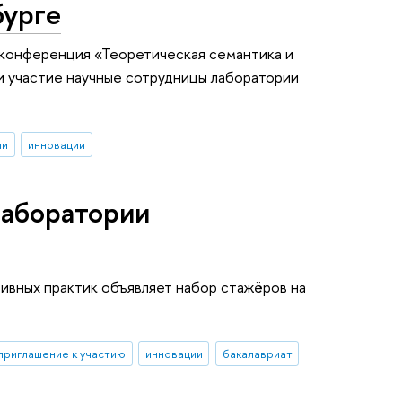
бурге
 конференция «Теоретическая семантика и
ли участие научные сотрудницы лаборатории
ии
инновации
Лаборатории
ивных практик объявляет набор стажёров на
приглашение к участию
инновации
бакалавриат