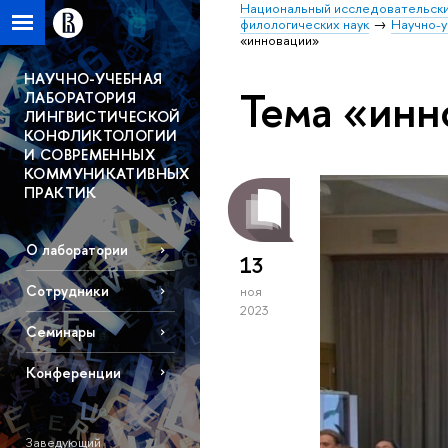
Национальный исследовательски
филологических наук
Научно-у
«инновации»
НАУЧНО-УЧЕБНАЯ
Тема «инн
ЛАБОРАТОРИЯ
ЛИНГВИСТИЧЕСКОЙ
КОНФЛИКТОЛОГИИ
И СОВРЕМЕННЫХ
КОММУНИКАТИВНЫХ
ПРАКТИК
О лаборатории
13
Сотрудники
ноя
2023
Семинары
Конференции
Заведующий