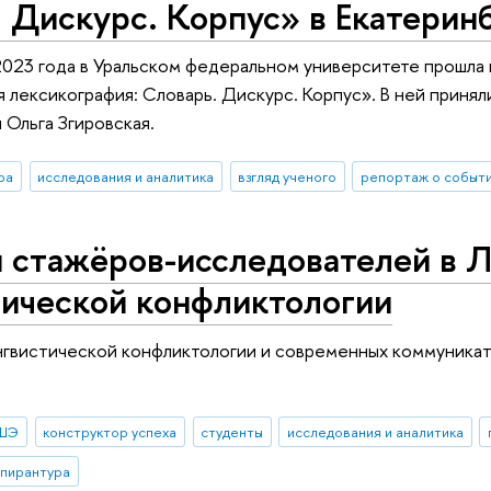
 Дискурс. Корпус» в Екатерин
023 года в Уральском федеральном университете прошла
 лексикография: Словарь. Дискурс. Корпус». В ней приня
 Ольга Згировская.
ра
исследования и аналитика
взгляд ученого
репортаж о событ
и стажёров-исследователей в 
тической конфликтологии
гвистической конфликтологии и современных коммуникат
ВШЭ
конструктор успеха
студенты
исследования и аналитика
спирантура