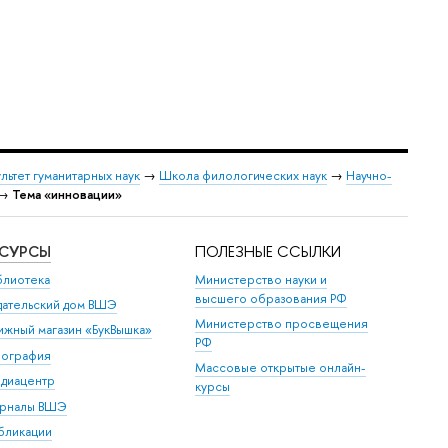
льтет гуманитарных наук
→
Школа филологических наук
→
Научно-
→
Тема «инновации»
ЕСУРСЫ
ПОЛЕЗНЫЕ ССЫЛКИ
блиотека
Министерство науки и
высшего образования РФ
дательский дом ВШЭ
Министерство просвещения
ижный магазин «БукВышка»
РФ
пография
Массовые открытые онлайн-
диацентр
курсы
рналы ВШЭ
бликации