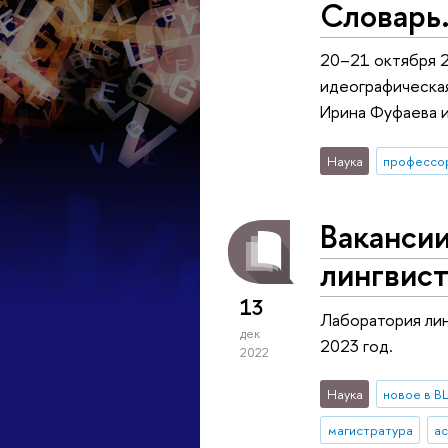
Словарь.
20–21 октября 2
идеографическая
Ирина Фуфаева и
Наука
профессо
Ваканси
лингвис
13
Лаборатория лин
дек
2023 год.
2022
Наука
новое в 
магистратура
а