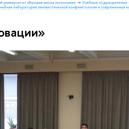
й университет «Высшая школа экономики»
Учебные подразделения
чебная лаборатория лингвистической конфликтологии и современных к
овации»