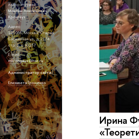
лабораторией:
Максим Анисимович
Кронгауз
Адрес:
105066, Москва, Старая
Басманная ул., д. 21/4
стр. 1, к. А-137
E-mail:
mkrongauz@hse.ru
Администратор сайта:
Елизавета Громенко
Ирина Фу
«Теорети