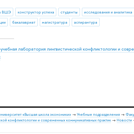
в ВШЭ
конструктор успеха
студенты
исследования и аналитика
ции
бакалавриат
магистратура
аспирантура
-учебная лаборатория лингвистической конфликтологии и совр
к
университет «Высшая школа экономики»
→
Учебные подразделения
→
Факу
ской конфликтологии и современных коммуникативных практик
→
Новости