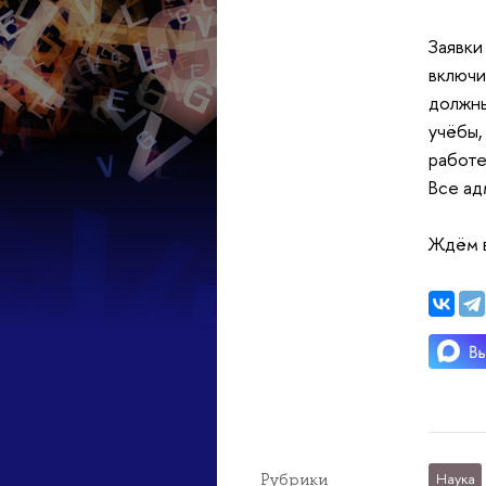
Заявки
включи
должны
учёбы,
работе
Все ад
Ждём в
Рубрики
Наука