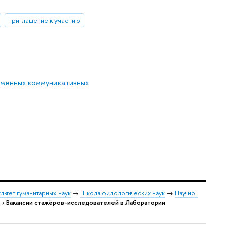
приглашение к участию
еменных коммуникативных
льтет гуманитарных наук
→
Школа филологических наук
→
Научно-
→
Вакансии стажёров-исследователей в Лаборатории