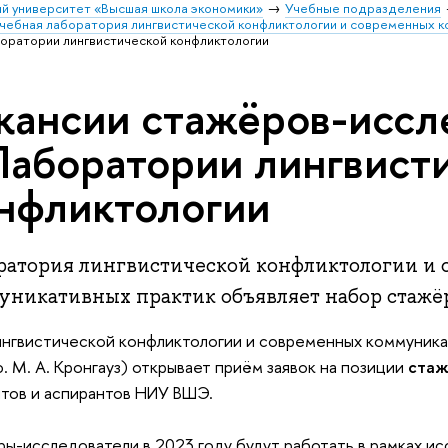
й университет «Высшая школа экономики»
Учебные подразделения
чебная лаборатория лингвистической конфликтологии и современных к
оратории лингвистической конфликтологии
кансии стажёров-иссл
Лаборатории лингвист
нфликтологии
ратория лингвистической конфликтологии и
уникативных практик объявляет набор стажёро
ингвистической конфликтологии и современных коммуника
. М. А. Кронгауз) открывает приём заявок на позиции
стаж
тов и аспирантов НИУ ВШЭ.
ы-исследователи в 2023 году будут работать в рамках и