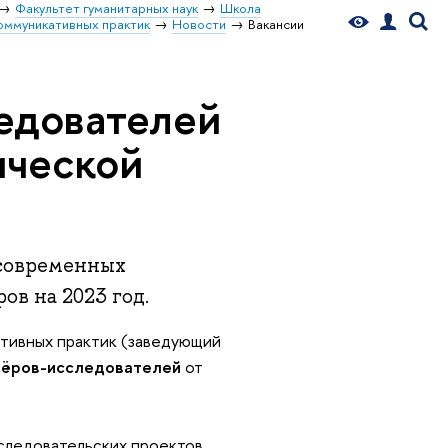
Факультет гуманитарных наук
Школа
оммуникативных практик
Новости
Вакансии
едователей
ической
 современных
в на 2023 год.
тивных практик (заведующий
ёров-исследователей
от
сследовательских проектов