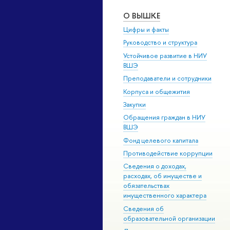
О ВЫШКЕ
Цифры и факты
Руководство и структура
Устойчивое развитие в НИУ
ВШЭ
Преподаватели и сотрудники
Корпуса и общежития
Закупки
Обращения граждан в НИУ
ВШЭ
Фонд целевого капитала
Противодействие коррупции
Сведения о доходах,
расходах, об имуществе и
обязательствах
имущественного характера
Сведения об
образовательной организации