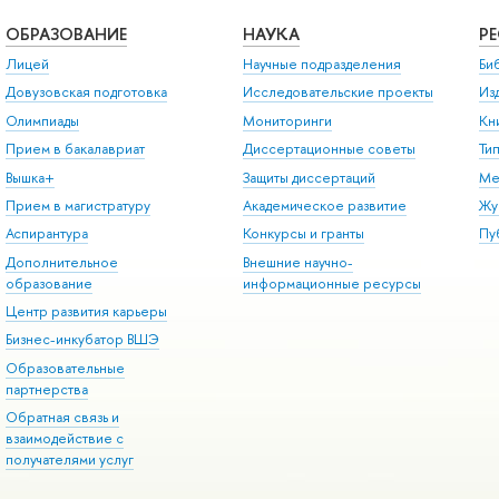
ОБРАЗОВАНИЕ
НАУКА
Р
Лицей
Научные подразделения
Би
Довузовская подготовка
Исследовательские проекты
Из
Олимпиады
Мониторинги
Кн
Прием в бакалавриат
Диссертационные советы
Ти
Вышка+
Защиты диссертаций
Ме
Прием в магистратуру
Академическое развитие
Жу
Аспирантура
Конкурсы и гранты
Пу
Дополнительное
Внешние научно-
образование
информационные ресурсы
Центр развития карьеры
Бизнес-инкубатор ВШЭ
Образовательные
партнерства
Обратная связь и
взаимодействие с
получателями услуг