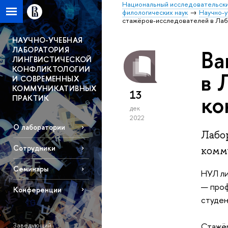
Национальный исследовательски
филологических наук
Научно-у
стажёров-исследователей в Лаб
НАУЧНО-УЧЕБНАЯ
ЛАБОРАТОРИЯ
Ва
ЛИНГВИСТИЧЕСКОЙ
КОНФЛИКТОЛОГИИ
в 
И СОВРЕМЕННЫХ
КОММУНИКАТИВНЫХ
13
ко
ПРАКТИК
дек
2022
О лаборатории
Лабо
Сотрудники
комм
Семинары
НУЛ
л
— проф
Конференции
студен
Заведующий
Стажёр