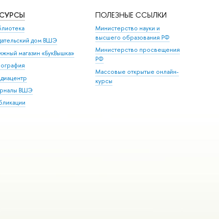
ЕСУРСЫ
ПОЛЕЗНЫЕ ССЫЛКИ
блиотека
Министерство науки и
высшего образования РФ
дательский дом ВШЭ
Министерство просвещения
ижный магазин «БукВышка»
РФ
пография
Массовые открытые онлайн-
диацентр
курсы
рналы ВШЭ
бликации