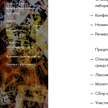
лабораторией:
лабор
Максим Анисимович
Кронгауз
Конфли
Адрес:
Номина
105066, Москва, Старая
Басманная ул., д. 21/4
Речево
стр. 1, к. А-137
E-mail:
mkrongauz@hse.ru
Предп
Администратор сайта:
Описан
Елизавета Громенко
средст
Лексик
Монито
Сбор и
Участи