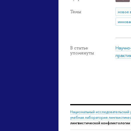
Темы
новое 
иннова
Научно
В статье
упомянуты
практи
Национальный исследовательский 
учебная лаборатория лингвистиче
лингвистической конфликтологии