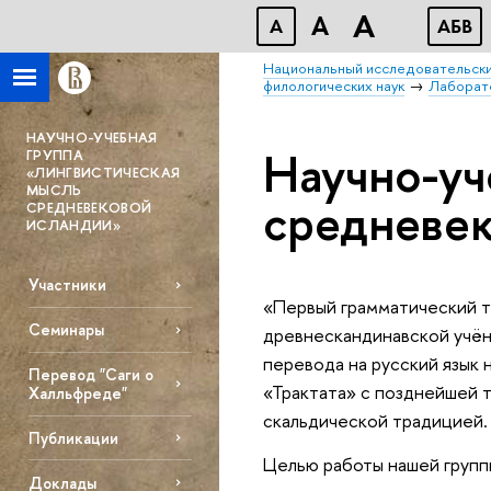
A
A
A
АБВ
Национальный исследовательски
филологических наук
Лаборат
НАУЧНО-УЧЕБНАЯ
Научно-уч
ГРУППА
«ЛИНГВИСТИЧЕСКАЯ
МЫСЛЬ
средневе
СРЕДНЕВЕКОВОЙ
ИСЛАНДИИ»
Участники
«Первый грамматический т
Семинары
древнескандинавской учён
перевода на русский язык 
Перевод "Саги о
«Трактата» с позднейшей 
Халльфреде"
скальдической традицией.
Публикации
Целью работы нашей групп
Доклады