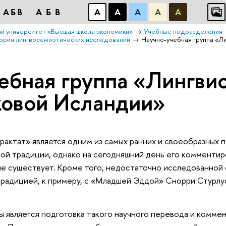
АБВ
АБВ
А
А
А
А
А
й университет «Высшая школа экономики»
Учебные подразделения
ория лингвосемиотических исследований
Научно-учебная группа «Л
ебная группа «Лингви
ковой Исландии»
рактат» является одним из самых ранних и своеобразных 
ой традиции, однако на сегодняшний день его комментир
не существует. Кроме того, недостаточно исследованной 
традицией, к примеру, с «Младшей Эддой» Снорри Стурлус
ы является подготовка такого научного перевода и комме