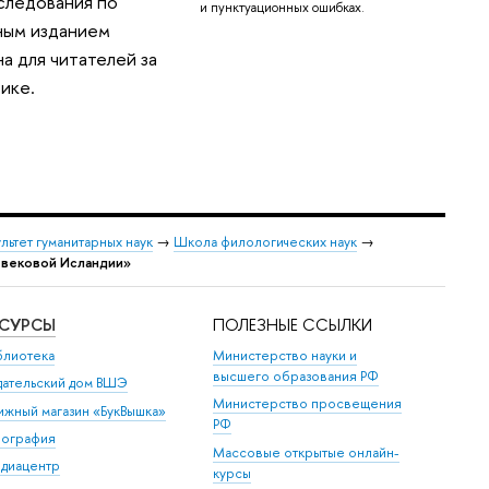
следования по
и пунктуационных ошибках.
тным изданием
а для читателей за
явике.
льтет гуманитарных наук
→
Школа филологических наук
→
евековой Исландии»
ЕСУРСЫ
ПОЛЕЗНЫЕ ССЫЛКИ
блиотека
Министерство науки и
высшего образования РФ
дательский дом ВШЭ
Министерство просвещения
ижный магазин «БукВышка»
РФ
пография
Массовые открытые онлайн-
диацентр
курсы