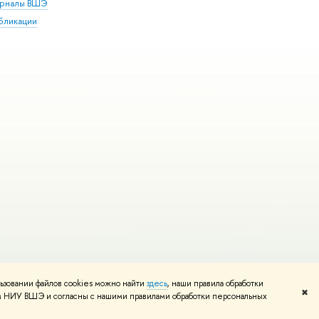
рналы ВШЭ
бликации
ьзовании файлов cookies можно найти
здесь
, наши правила обработки
и
Карта сайта
Редактору
✖
том НИУ ВШЭ и согласны с нашими правилами обработки персональных