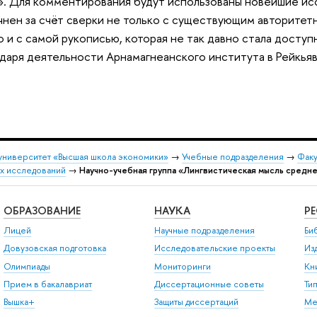
». Для комментирования будут использованы новейшие ис
чнен за счёт сверки не только с существующим авторите
 и с самой рукописью, которая не так давно стала доступн
даря деятельности Арнамагнеанского института в Рейкь
университет «Высшая школа экономики»
→
Учебные подразделения
→
Факу
х исследований
→
Научно-учебная группа «Лингвистическая мысль средн
ОБРАЗОВАНИЕ
НАУКА
Р
Лицей
Научные подразделения
Би
Довузовская подготовка
Исследовательские проекты
Из
Олимпиады
Мониторинги
Кн
Прием в бакалавриат
Диссертационные советы
Ти
Вышка+
Защиты диссертаций
Ме