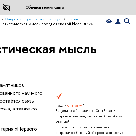
Обычная версия сайта
Факультет гуманитарных наук
Школа
ингвистическая мысль средневековой Исландии»
стическая мысль
памятников
ованного научного
остаётся связь
Нашли
опечатку
?
она, а также со
Выделите её, нажмите Ctrl+Enter и
отправьте нам уведомление. Спасибо за
участие!
Сервис предназначен только для
нтария «Первого
отправки сообщений об орфографических