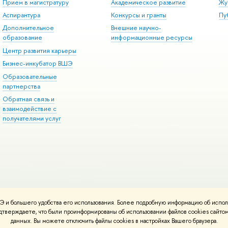
Прием в магистратуру
Академическое развитие
Жу
Аспирантура
Конкурсы и гранты
Пу
Дополнительное
Внешние научно-
образование
информационные ресурсы
Центр развития карьеры
Бизнес-инкубатор ВШЭ
Образовательные
партнерства
Обратная связь и
взаимодействие с
получателями услуг
 и большего удобства его использования. Более подробную информацию об испол
онтакты
Условия использования материалов
Политика конфиденциальност
подтверждаете, что были проинформированы об использовании файлов cookies сай
ботаны в
Школе дизайна НИУ ВШЭ
данных. Вы можете отключить файлы cookies в настройках Вашего браузера.