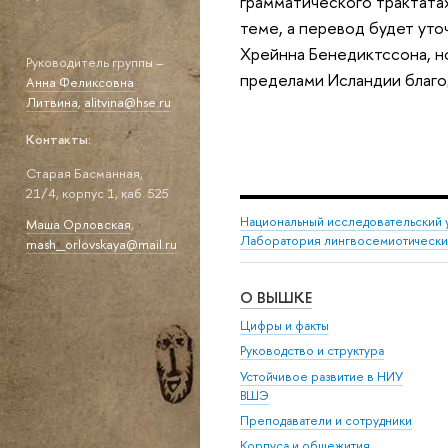
грамматического трактата
теме, а перевод будет уто
Хрейнна Бенедиктссона, но
Руководитель группы –
пределами Исландии благо
Анна Феликсовна
Литвина
,
alitvina@hse.ru
Контакты:
Старая Басманная,
21/4, корпус 1, каб. 525
Национальный исследовательский 
Маша Орловская
,
Лаборатория лингвосемиотически
mash_orlovskaya@mail.ru
О ВЫШКЕ
Цифры и факты
Руководство и структура
Устойчивое развитие в НИУ
ВШЭ
Преподаватели и сотрудники
Корпуса и общежития